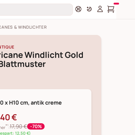
CANES & WINDLICHTER
NTIQUE
icane Windlicht Gold
Blattmuster
0 x H10 cm, antik creme
,40 €
*¹
17,90 €
-70%
her
:
espart: 12,50 €)