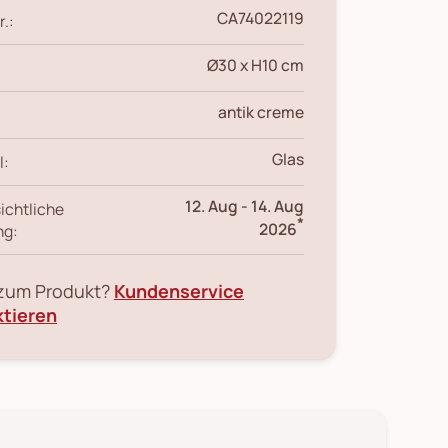
CA74022119
r.:
Ø30 x H10 cm
antik creme
Glas
l:
12. Aug
-
14. Aug
ichtliche
*
2026
ng:
 zum Produkt?
Kundenservice
ktieren