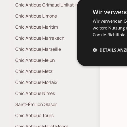
*
Lieferz
Chic Antique Grimaud Unikat Holz
Absprach
Wir verwend
Lieferte
Chic Antique Limone
*
Spediti
Wir verwenden Co
Chic Antique Maritim
weitere Nutzung 
Cookie-Richtlinie
Chic Antique Marrakech
Chic Antique Marseille
DETAILS ANZ
Pa
Chic Antique Melun
Chic Antique Metz
Chic Antique Morlaix
Chic Antique Nîmes
Saint-Émilion Gläser
Chic Antique Tours
Chic Antique Marat Möbel