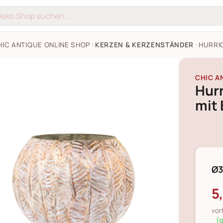
HIC ANTIQUE ONLINE SHOP
KERZEN & KERZENSTÄNDER
HURRI
CHIC A
Hurr
mit 
Ø3
5
vor
(g