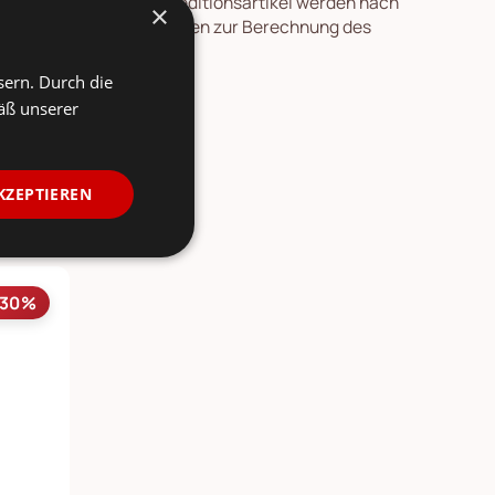
en nach Deutschland. Speditionsartikel werden nach
×
re Länder und Informationen zur Berechnung des
ersicht
.
sern. Durch die
äß unserer
KZEPTIEREN
-30%