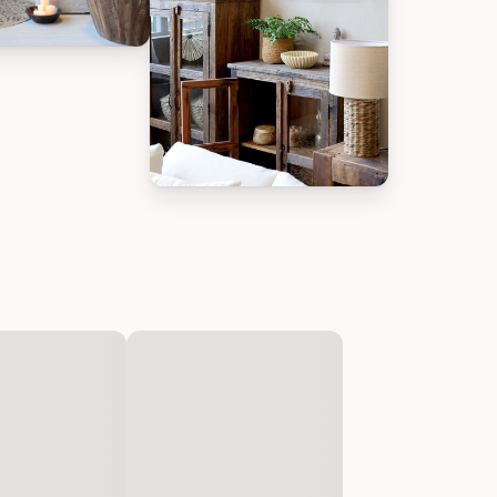
s recyceltem Holz, Bild 2
que Grimaud Regalbrett aus recyceltem Holz, Bild 3
Chic Antique Grimaud Regalbrett aus 