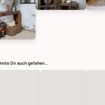
Chic Antique Grimaud Regalbrett au
Chic Anti
tique Grimaud Regalbrett aus recyceltem Holz, Bild 1
nnte Dir auch gefallen...