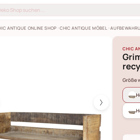
HIC ANTIQUE ONLINE SHOP
CHIC ANTIQUE MÖBEL
AUFBEWAHRU
 Regalbrett aus recyceltem Holz Bilder
CHIC A
Gri
rec
Größe 
H
H