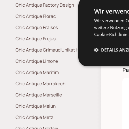
*
Werkta
Chic Antique Factory Design
*
Lieferz
Wir verwend
Absprach
Chic Antique Florac
Wir verwenden Co
Lieferte
Chic Antique Fraises
weitere Nutzung 
*
Spediti
Cookie-Richtlinie
Chic Antique Frejus
Chic Antique Grimaud Unikat Holz
DETAILS ANZ
Chic Antique Limone
Pa
Chic Antique Maritim
Chic Antique Marrakech
Chic Antique Marseille
Chic Antique Melun
Chic Antique Metz
Chic Antique Morlaix