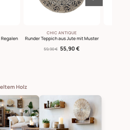
CHIC ANTIQUE
C
 Regalen
Runder Teppich aus Jute mit Muster
Grima
55,90 €
59,90 €
439,
celtem Holz