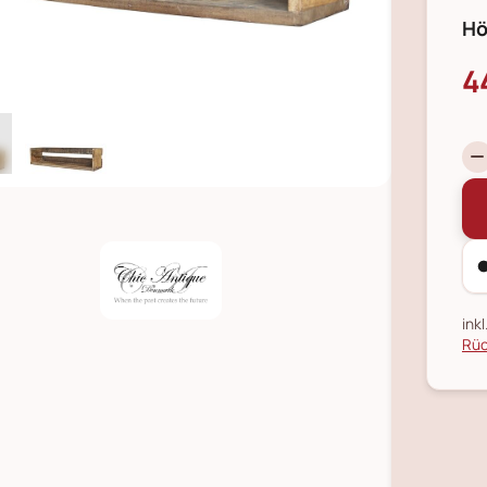
Hö
4
ink
Rüc