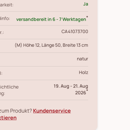
Ja
arkeit:
*
info:
versandbereit in 6 - 7 Werktagen
CA41073700
r.:
(M) Höhe 12, Länge 50, Breite 13 cm
natur
Holz
l:
19. Aug
-
21. Aug
ichtliche
*
2026
ng:
 zum Produkt?
Kundenservice
ktieren