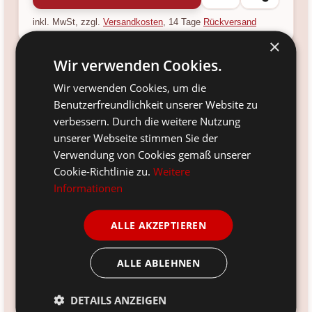
inkl. MwSt, zzgl.
Versandkosten
, 14 Tage
Rückversand
×
Wir verwenden Cookies.
Wir verwenden Cookies, um die
Verfügbarkeit:
Benutzerfreundlichkeit unserer Website zu
Ja, aber nur noch 1 Stück verfügbar.
verbessern. Durch die weitere Nutzung
Versandinfo:
unserer Webseite stimmen Sie der
*
noch 1 Stück sofort verfügbar.
Verwendung von Cookies gemäß unserer
Artikelnr.:
Cookie-Richtlinie zu.
Weitere
CA30076707
Informationen
Größe:
H71/D10 cm
ALLE AKZEPTIEREN
Farbe:
rosa
ALLE ABLEHNEN
Material:
Kunststoff
DETAILS ANZEIGEN