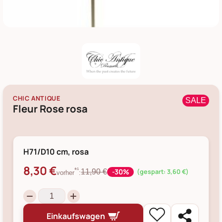
CHIC ANTIQUE
SALE
Fleur Rose rosa
H71/D10 cm, rosa
8,30 €
-30%
*¹
11,90 €
(gespart: 3,60 €)
vorher
:
Einkaufswagen