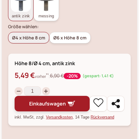
antik zink
messing
Größe wählen:
Ø4 x Höhe 8 cm
Ø6 x Höhe 8 cm
Höhe 8/Ø 4 cm, antik zink
5,49 €
-20%
*¹
6,90 €
(gespart: 1,41 €)
vorher
:
Einkaufswagen
inkl. MwSt, zzgl.
Versandkosten
, 14 Tage
Rückversand