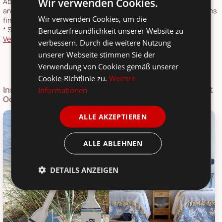
Wir verwenden Cookies.
Absprache geliefert, Sendungslaufzeit 4-6 Tage. Lieferzeiten für
andere Länder und Informationen zur Berechnung des Liefertermins
Wir verwenden Cookies, um die
finden Sie in unserer
Versandkosten- und Lieferzeiten-Übersicht
.
*
Speditionsartikel: Speditionskosten: siehe
Benutzerfreundlichkeit unserer Website zu
Versandkostenübersicht
verbessern. Durch die weitere Nutzung
unserer Webseite stimmen Sie der
Verwendung von Cookies gemäß unserer
Cookie-Richtlinie zu.
Weitere
Inspirationen zum IB Laursen Deko Ruder Deko mit Text
Informationen
Ocean, Weiß
ALLE AKZEPTIEREN
ALLE ABLEHNEN
DETAILS ANZEIGEN