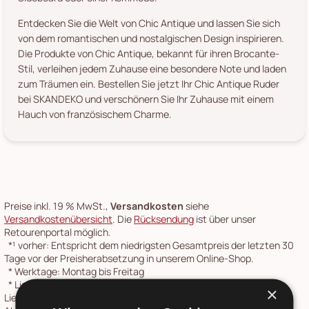
Entdecken Sie die Welt von Chic Antique und lassen Sie sich
von dem romantischen und nostalgischen Design inspirieren.
Die Produkte von Chic Antique, bekannt für ihren Brocante-
Stil, verleihen jedem Zuhause eine besondere Note und laden
zum Träumen ein. Bestellen Sie jetzt Ihr Chic Antique Ruder
bei SKANDEKO und verschönern Sie Ihr Zuhause mit einem
Hauch von französischem Charme.
Preise inkl. 19 % MwSt.,
Versandkosten
siehe
Versandkostenübersicht
. Die
Rücksendung
ist über unser
Retourenportal möglich.
*¹
vorher: Entspricht dem niedrigsten Gesamtpreis der letzten 30
Tage vor der Preisherabsetzung in unserem Online-Shop.
*
Werktage: Montag bis Freitag
*
Lieferzeit ab Versand: 1-2 Werktage Paketlaufzeit. Gilt für
×
Lieferungen nach Deutschland. Speditionsartikel werden nach