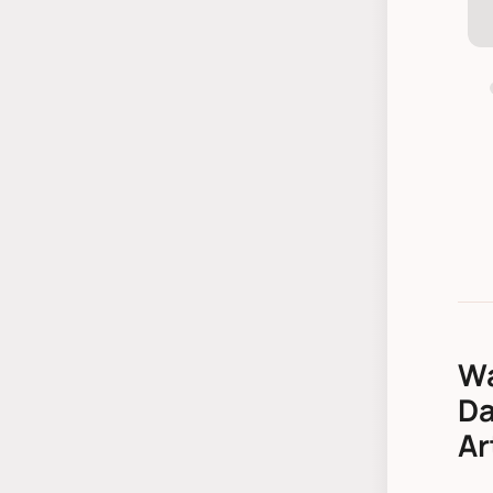
Wa
Da
Ar