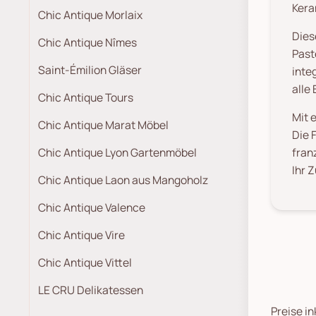
Kera
Chic Antique Morlaix
Dies
Chic Antique Nîmes
Past
Saint-Émilion Gläser
inte
alle 
Chic Antique Tours
Mit 
Chic Antique Marat Möbel
Die 
Chic Antique Lyon Gartenmöbel
fran
Ihr 
Chic Antique Laon aus Mangoholz
Chic Antique Valence
Chic Antique Vire
Chic Antique Vittel
LE CRU Delikatessen
Preise in