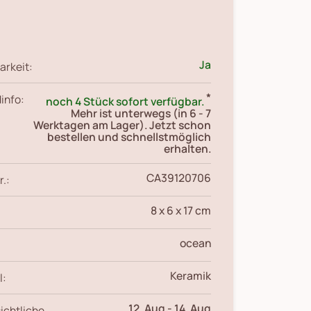
Ja
arkeit:
*
info:
noch 4 Stück sofort verfügbar.
Mehr ist unterwegs (in 6 - 7
Werktagen am Lager). Jetzt schon
bestellen und schnellstmöglich
erhalten.
CA39120706
r.:
8 x 6 x 17 cm
ocean
Keramik
l:
12. Aug
-
14. Aug
ichtliche