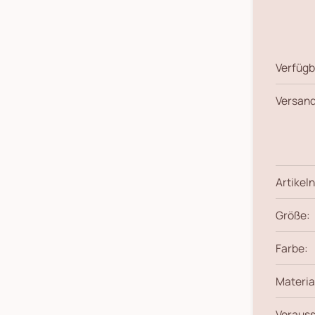
Verfügb
Versand
Artikeln
Größe:
Farbe:
Materia
Vorauss