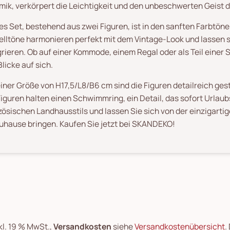
mik, verkörpert die Leichtigkeit und den unbeschwerten Geist
es Set, bestehend aus zwei Figuren, ist in den sanften Farbtön
elltöne harmonieren perfekt mit dem Vintage-Look und lassen s
grieren. Ob auf einer Kommode, einem Regal oder als Teil einer
Blicke auf sich.
einer Größe von H17,5/L8/B6 cm sind die Figuren detailreich ges
Figuren halten einen Schwimmring, ein Detail, das sofort Urlau
zösischen Landhausstils und lassen Sie sich von der einzigarti
Zuhause bringen. Kaufen Sie jetzt bei SKANDEKO!
kl. 19 % MwSt.,
Versandkosten
siehe
Versandkostenübersicht
.