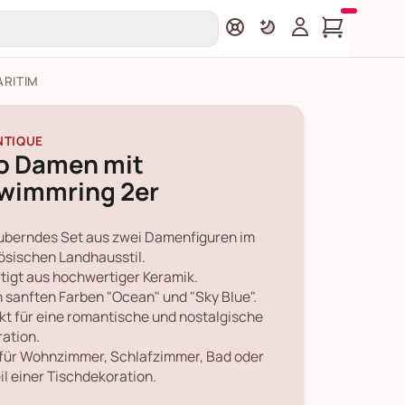
ARITIM
NTIQUE
o Damen mit
wimmring 2er
berndes Set aus zwei Damenfiguren im
ösischen Landhausstil.
tigt aus hochwertiger Keramik.
n sanften Farben "Ocean" und "Sky Blue".
kt für eine romantische und nostalgische
ation.
 für Wohnzimmer, Schlafzimmer, Bad oder
eil einer Tischdekoration.