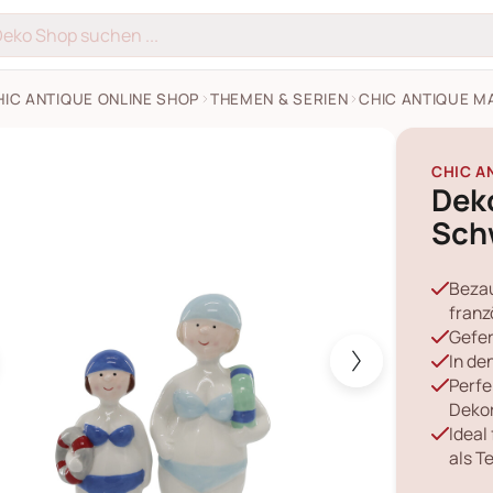
HIC ANTIQUE ONLINE SHOP
THEMEN & SERIEN
CHIC ANTIQUE M
men mit Schwimmring 2er Bilder
CHIC A
Dek
Sch
Bezau
franz
Gefer
In de
Perfe
Dekor
Ideal
als T