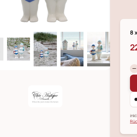
8 
2
ink
Rüc