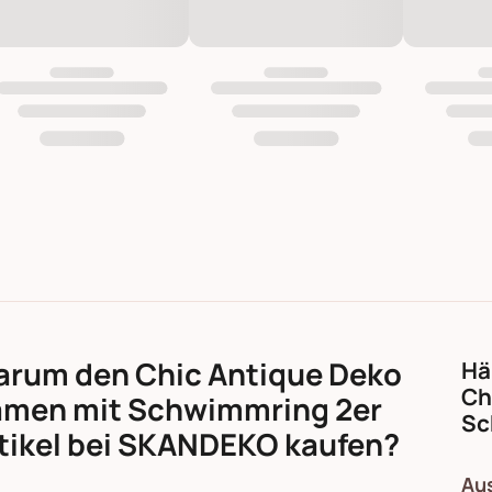
rum den Chic Antique Deko
Hä
Ch
men mit Schwimmring 2er
Sc
tikel bei SKANDEKO kaufen?
Aus