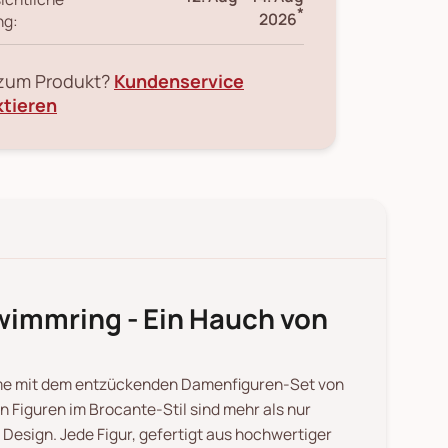
*
2026
ng:
 zum Produkt?
Kundenservice
ktieren
wimmring - Ein Hauch von
rme mit dem entzückenden Damenfiguren-Set von
 Figuren im Brocante-Stil sind mehr als nur
 Design. Jede Figur, gefertigt aus hochwertiger