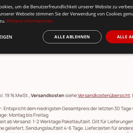
ils
Produkt-/Sicherheitshinweise
okies, um die Benutzerfreundlichkeit unserer Website zu verbes
unserer Webseite stimmen Sie der Verwendung von Cookies gem
 zu.
Weitere Informationen
 Spiegel, Brass, Glas von Bloomingville aus Dänemark. Der Inge 
hspiegel mit schönem Messingrahmen und romantischem Look.
EIGEN
ALLE ABLEHNEN
ALLE A
kl. 19 % MwSt.,
Versandkosten
siehe
Versandkostenübersicht
.
: Entspricht dem niedrigsten Gesamtpreis der letzten 30 Tage
ge: Montag bis Freitag
eit ab Versand: 1-2 Werktage Paketlaufzeit. Gilt für Lieferung
e geliefert, Sendungslaufzeit 4-6 Tage. Lieferzeiten für ande