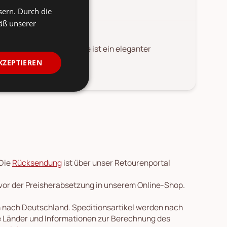
sern. Durch die
äß unserer
Spiegel von Bloomingville ist ein eleganter
KZEPTIEREN
 Die
Rücksendung
ist über unser Retourenportal
 vor der Preisherabsetzung in unserem Online-Shop.
en nach Deutschland. Speditionsartikel werden nach
re Länder und Informationen zur Berechnung des