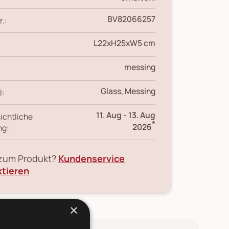
BV82066257
r.:
L22xH25xW5 cm
messing
Glass, Messing
l:
11. Aug
-
13. Aug
ichtliche
*
2026
ng:
 zum Produkt?
Kundenservice
ktieren
×