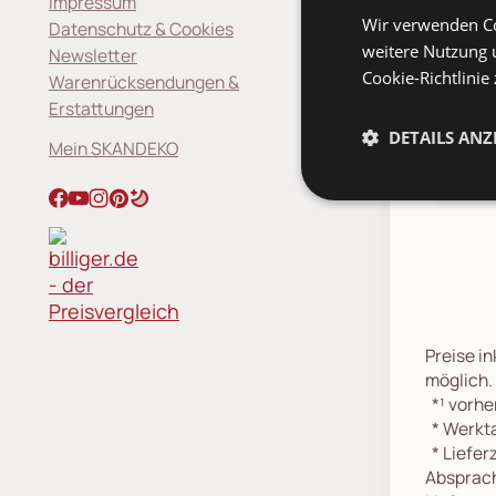
Impressum
Deta
Wir verwenden Co
Datenschutz & Cookies
weitere Nutzung 
Newsletter
Cookie-Richtlinie
Warenrücksendungen &
Inge
Erstattungen
Tisc
DETAILS ANZ
Mein SKANDEKO
Preise in
möglich.
*¹
vorher
*
Werkta
*
Lieferz
Absprach