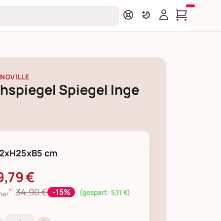
NGVILLE
hspiegel Spiegel Inge
2xH25xB5 cm
9,79 €
*¹
34,90 €
-15%
(gespart: 5,11 €)
her
: