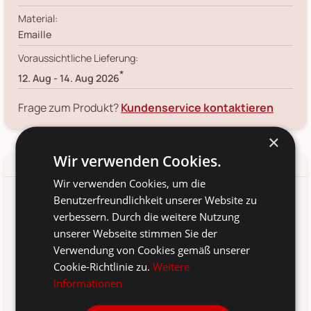
Material:
Emaille
Voraussichtliche Lieferung:
*
12. Aug
-
14. Aug 2026
Frage zum Produkt?
Kundenservice kontaktieren
×
Wir verwenden Cookies.
Details
Produkt-/Sicherheitshinweise
Wir verwenden Cookies, um die
Benutzerfreundlichkeit unserer Website zu
Diese wunderbare Seifenschale von Ib Laursen aus der Serie
verbessern. Durch die weitere Nutzung
ALTUM ist ein wahrer Hingucker in deinem Badezimmer. Durch
unserer Webseite stimmen Sie der
das integrierte Loch kannst du die Schale an der Wand
Verwendung von Cookies gemäß unserer
anbringen, damit deine festen Seifen einen sichtbaren Platz
haben. Zum Augenschmaus wird diese Seifenschale
Cookie-Richtlinie zu.
Weitere
besonders durch die geprägten Verzierungen, die für eine
Informationen
gelungene Abwechslung sorgen.