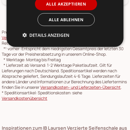
ALLE AKZEPTIEREN
ALLE ABLEHNEN
Preise inkl. 19 % MwSt.,
Versandkosten
siehe
DETAILS ANZEIGEN
Versandkostenübersicht
. Die
Rücksendung
ist über unser
Retourenportal möglich.
*¹
vorher: Entspricht dem niedrigsten Gesamtpreis der letzten 30
Tage vor der Preisherabsetzung in unserem Online-Shop.
*
Werktage: Montag bis Freitag
*
Lieferzeit ab Versand: 1-2 Werktage Paketlaufzeit. Gilt für
Lieferungen nach Deutschland. Speditionsartikel werden nach
Absprache geliefert, Sendungslaufzeit 4-6 Tage. Lieferzeiten für
andere Länder und Informationen zur Berechnung des Liefertermins
finden Sie in unserer
Versandkosten- und Lieferzeiten-Übersicht
.
*
Speditionsartikel: Speditionskosten: siehe
Versandkostenübersicht
Inspirationen zum IB Laursen Verzierte Seifenschale aus