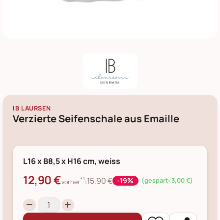
IB LAURSEN
Verzierte Seifenschale aus Emaille
L16 x B8,5 x H16 cm, weiss
12,90 €
*¹
15,90 €
-19%
(gespart: 3,00 €)
vorher
: