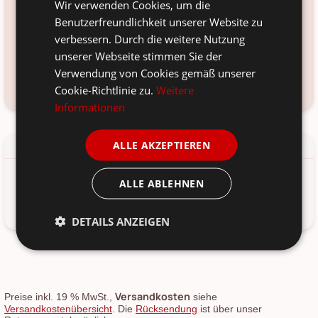
Wir verwenden Cookies, um die
Ton
Benutzerfreundlichkeit unserer Website zu
verbessern. Durch die weitere Nutzung
Voraussichtliche Lieferung:
*
unserer Webseite stimmen Sie der
12. Aug
-
14. Aug 2026
Verwendung von Cookies gemäß unserer
Kundenservice kontaktieren
Frage zum Produkt?
Cookie-Richtlinie zu.
Weitere
Informationen
ALLE AKZEPTIEREN
Details
Produkt-/Sicherheitshinweise
ALLE ABLEHNEN
Kerzenhalter für 2,2 cm Stabkerze UNIKA handgefertigt nicht
wasserdicht von IB Laursen aus Dänemark.
DETAILS ANZEIGEN
Versandkosten
Preise inkl. 19 % MwSt.,
siehe
Versandkostenübersicht
. Die
Rücksendung
ist über unser