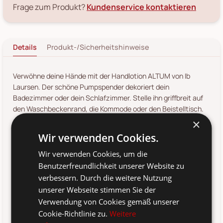
Frage zum Produkt?
Kundenservice kontaktieren
Details
Produkt-/Sicherheitshinweise
Verwöhne deine Hände mit der Handlotion ALTUM von Ib
Laursen. Der schöne Pumpspender dekoriert dein
Badezimmer oder dein Schlafzimmer. Stelle ihn griffbreit auf
den Waschbeckenrand, die Kommode oder den Beistelltisch.
×
Düfte
Wir verwenden Cookies.
Marsh Herbs: Hagebutten mit Vitamin A, C und Kalzium
Wir verwenden Cookies, um die
Amber: vitaminreicher und heilender Sanddorn
Benutzerfreundlichkeit unserer Website zu
verbessern. Durch die weitere Nutzung
Lilac Bloom: wohltuende Kamille
unserer Webseite stimmen Sie der
Meadow: lieblicher, sommerlicher Blumenduft
Verwendung von Cookies gemäß unserer
Golden Grass: aromatischer, würziger Zitrus- und
Cookie-Richtlinie zu.
Weitere
Orangenduft