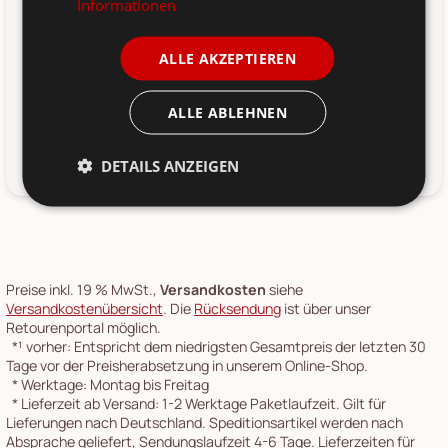
Informationen
Ingredients: Aqua, Prunus Amygdalus Dulcis Oil, Glyceryl
Stearate Citrate, Cetearyl Alcohol, Glyceryl Stearate,
ALLE AKZEPTIEREN
Glycerin, Hydrogenated Ethylhexyl Olivate, Hydrogenated
Olive Oil Unsaponifiables, Cera Alba, Sodium Levulinate,
Potassium Sorbate, Carbomer, Oryza Sativa Starch,
ALLE ABLEHNEN
Tocopherol, Hippophae Rhamnoides Fruit Extract, Helianthus
Annuus Seed Oil, Parfum, Coumarin, Geraniol. Extract: Sea
Buckthorn.
DETAILS ANZEIGEN
Preise inkl. 19 % MwSt.,
Versandkosten
siehe
Versandkostenübersicht
. Die
Rücksendung
ist über unser
Retourenportal möglich.
*¹
vorher: Entspricht dem niedrigsten Gesamtpreis der letzten 30
Tage vor der Preisherabsetzung in unserem Online-Shop.
*
Werktage: Montag bis Freitag
*
Lieferzeit ab Versand: 1-2 Werktage Paketlaufzeit. Gilt für
Lieferungen nach Deutschland. Speditionsartikel werden nach
Absprache geliefert, Sendungslaufzeit 4-6 Tage. Lieferzeiten für