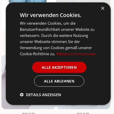
×
Wir verwenden Cookies.
Wir verwenden Cookies, um die
Benutzerfreundlichkeit unserer Website zu
verbessern. Durch die weitere Nutzung
BOLTZE
BOLTZE
Trinkglas Aurora 2er Set
Dekoanhänger Love 2er Set
unserer Webseite stimmen Sie der
Verwendung von Cookies gemäß unserer
8,90 €
3,00 €
9,90 €
9,90 €
Cookie-Richtlinie zu.
Weitere Informationen
-70%
SALE
-35%
ALLE AKZEPTIEREN
ALLE ABLEHNEN
DETAILS ANZEIGEN