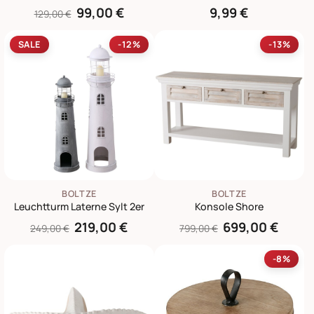
99,00 €
9,99 €
129,00 €
SALE
-12%
-13%
BOLTZE
BOLTZE
Leuchtturm Laterne Sylt 2er
Konsole Shore
219,00 €
699,00 €
249,00 €
799,00 €
-8%