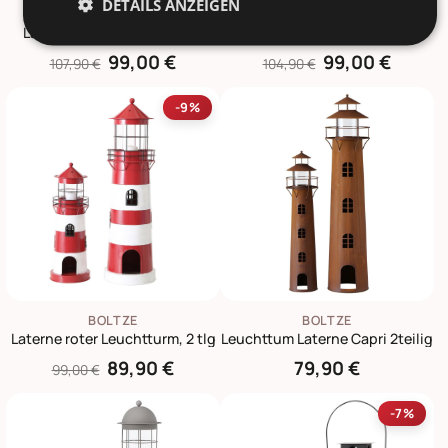
DETAILS ANZEIGEN
BOLTZE
BOLTZE
Laterne Arana Maritim 3 tlg
Laterne Leuchtturm, 2er Set
99,00 €
99,00 €
107,90 €
104,90 €
-9%
BOLTZE
BOLTZE
Laterne roter Leuchtturm, 2 tlg
Leuchttum Laterne Capri 2teilig
89,90 €
79,90 €
99,00 €
-7%