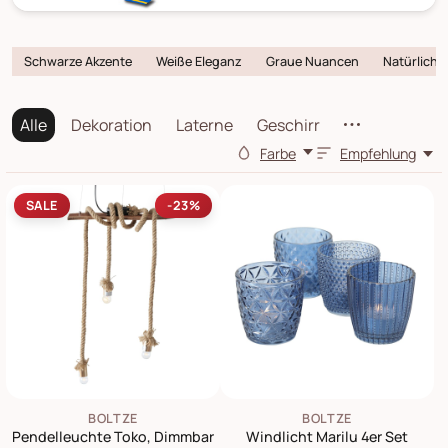
Schwarze Akzente
Weiße Eleganz
Graue Nuancen
Natürlichke
Alle
Dekoration
Laterne
Geschirr
Farbe
Empfehlung
SALE
-23%
BOLTZE
BOLTZE
Pendelleuchte Toko, Dimmbar
Windlicht Marilu 4er Set