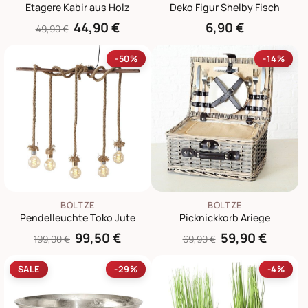
Etagere Kabir aus Holz
Deko Figur Shelby Fisch
44,90 €
6,90 €
49,90 €
-50%
-14%
BOLTZE
BOLTZE
Pendelleuchte Toko Jute
Picknickkorb Ariege
99,50 €
59,90 €
199,00 €
69,90 €
SALE
-29%
-4%