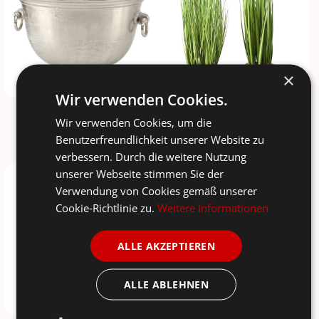
×
Wir verwenden Cookies.
BOLTZE
BOLTZE
Wir verwenden Cookies, um die
Sektkühler King
Kunst Topfpflanze Gras
Benutzerfreundlichkeit unserer Website zu
169,00 €
23,90 €
239,00 €
24,90 €
verbessern. Durch die weitere Nutzung
unserer Webseite stimmen Sie der
-8%
-6%
Verwendung von Cookies gemäß unserer
Cookie-Richtlinie zu.
Weitere Informationen
ALLE AKZEPTIEREN
ALLE ABLEHNEN