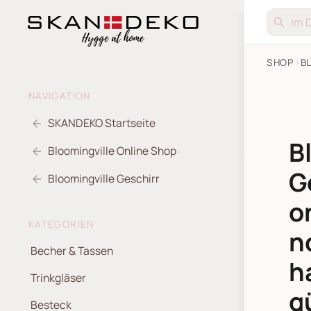
SHOP
B
NAVIGATION
SKANDEKO Startseite
B
Bloomingville Online Shop
G
Bloomingville Geschirr
o
KATEGORIEN
n
Becher & Tassen
h
Trinkgläser
g
Besteck