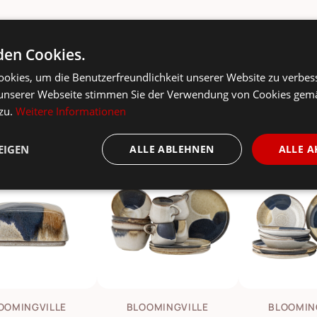
Bloomingville Geschirr Jules online kaufen – nordisch, ha
en Cookies.
okies, um die Benutzerfreundlichkeit unserer Website zu verbes
unserer Webseite stimmen Sie der Verwendung von Cookies gem
 zu.
Weitere Informationen
EIGEN
ALLE ABLEHNEN
ALLE A
-15%
-17%
OOMINGVILLE
BLOOMINGVILLE
BLOOMIN