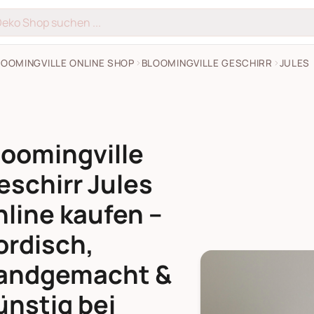
LOOMINGVILLE ONLINE SHOP
BLOOMINGVILLE GESCHIRR
JULES
loomingville
eschirr Jules
nline kaufen –
ordisch,
andgemacht &
ünstig bei