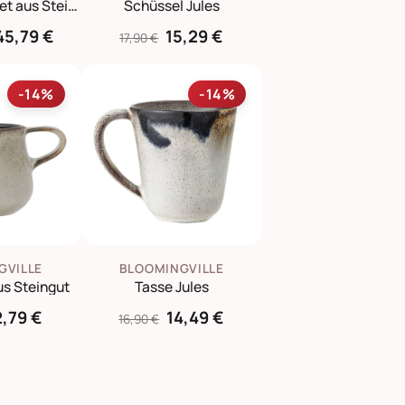
Jules Geschirrset aus Steingut
Schüssel Jules
45,79 €
15,29 €
17,90 €
-14%
-14%
GVILLE
BLOOMINGVILLE
us Steingut
Tasse Jules
2,79 €
14,49 €
16,90 €