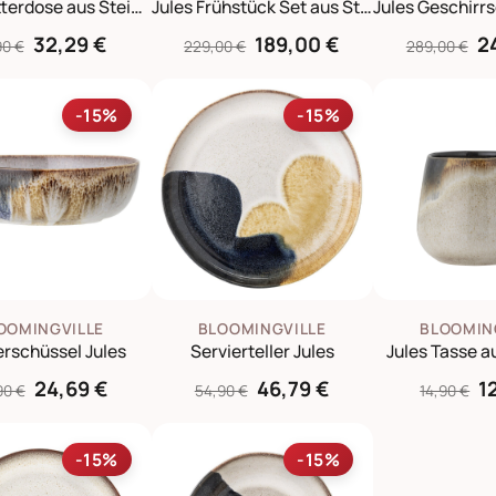
Jules Butterdose aus Steingut
Jules Frühstück Set aus Steingut
32,29 €
189,00 €
2
90 €
229,00 €
289,00 €
-15%
-15%
OOMINGVILLE
BLOOMINGVILLE
BLOOMIN
erschüssel Jules
Servierteller Jules
Jules Tasse a
24,69 €
46,79 €
1
90 €
54,90 €
14,90 €
-15%
-15%