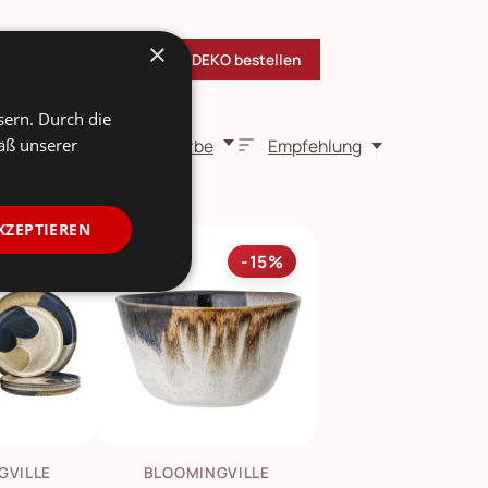
×
ndgemacht & günstig bei SKANDEKO bestellen
sern. Durch die
äß unserer
Farbe
Empfehlung
KZEPTIEREN
-15%
-15%
GVILLE
BLOOMINGVILLE