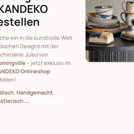
KANDEKO
estellen
che ein in die kunstvolle Welt
dischen Designs mit der
chirrserie
Jules
von
omingville
– jetzt exklusiv im
NDEKO Onlineshop
tellen!
disch. Handgemacht.
stlerisch.
...
Mehr lesen