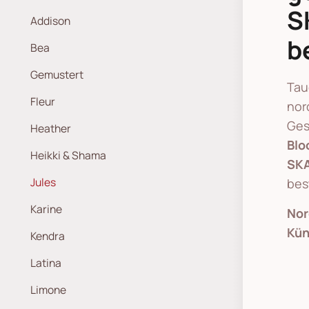
S
Addison
b
Bea
Gemustert
Tau
Fleur
nor
Ges
Heather
Blo
Heikki & Shama
SKA
Jules
bes
Karine
Nor
Kün
Kendra
Latina
Limone