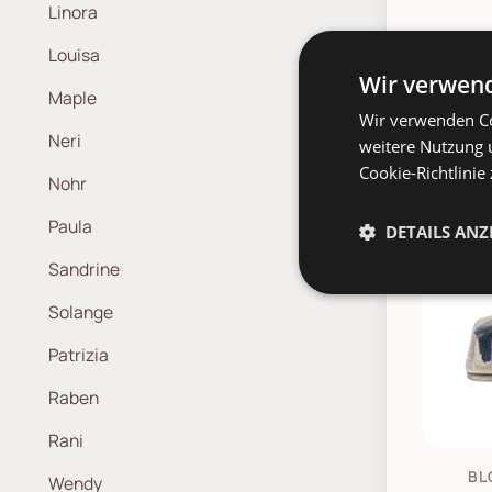
Linora
Louisa
Wir verwend
Maple
Wir verwenden Co
Neri
weitere Nutzung 
Cookie-Richtlinie
Nohr
Paula
DETAILS ANZ
Sandrine
Solange
Patrizia
Raben
Rani
BL
Wendy