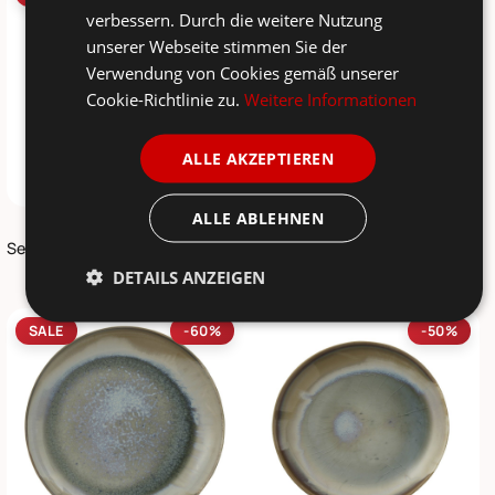
verbessern. Durch die weitere Nutzung
unserer Webseite stimmen Sie der
Verwendung von Cookies gemäß unserer
Cookie-Richtlinie zu.
Weitere Informationen
ALLE AKZEPTIEREN
ALLE ABLEHNEN
BLOOMINGVILLE
BLOOMINGVILLE
Servierplatte Heather braun, Steingut
Servierplatte Heather, Steingut
DETAILS ANZEIGEN
14,50 €
16,90 €
28,90 €
18,50 €
SALE
-60%
-50%