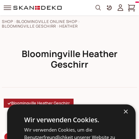
Search
SHOP
BLOOMINGVILLE ONLINE SHOP
BLOOMINGVILLE GESCHIRR
HEATHER
Bloomingville Heather
Geschirr
Bloomingville Heather Geschirr
×
Wir verwenden Cookies.
Farbe
Empfehlung
Wir verwenden Cookies, um die
Benutzerfreundlichkeit unserer Website zu
SALE
-50%
-9%