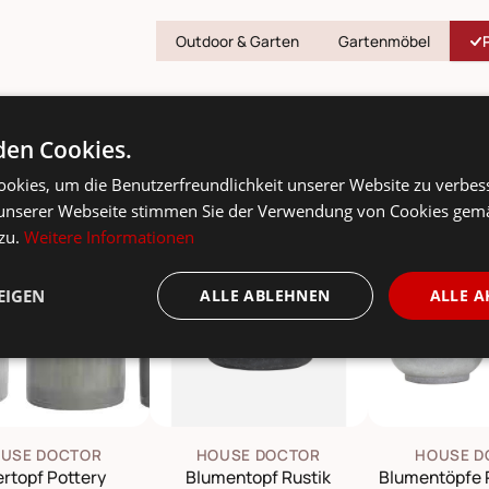
Outdoor & Garten
Gartenmöbel
en Cookies.
okies, um die Benutzerfreundlichkeit unserer Website zu verbes
unserer Webseite stimmen Sie der Verwendung von Cookies gem
 zu.
Weitere Informationen
E
-10%
EIGEN
ALLE ABLEHNEN
ALLE A
USE DOCTOR
HOUSE DOCTOR
HOUSE D
rtopf Pottery
Blumentopf Rustik
Blumentöpfe 