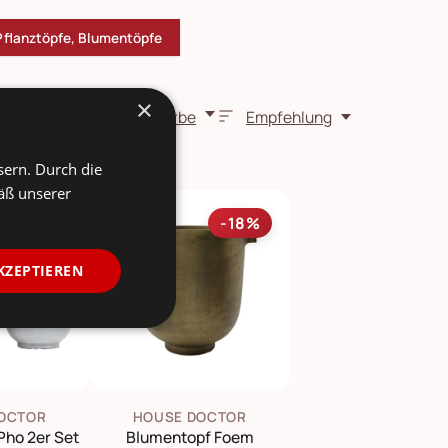
Pflanztöpfe, Blumentöpfe
×
Farbe
Empfehlung
sern. Durch die
äß unserer
-16%
-18%
KZEPTIEREN
OCTOR
HOUSE DOCTOR
Pho 2er Set
Blumentopf Foem