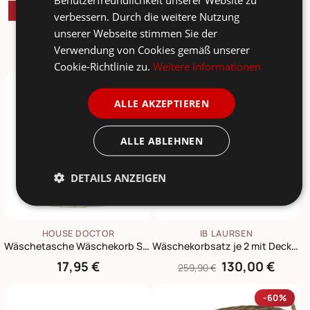
Wäschekörbe
verbessern. Durch die weitere Nutzung
unserer Webseite stimmen Sie der
Verwendung von Cookies gemäß unserer
Marke
Farbe
Empfehlung
Cookie-Richtlinie zu.
Weitere Informationen
-50%
ALLE AKZEPTIEREN
ALLE ABLEHNEN
DETAILS ANZEIGEN
HOUSE DOCTOR
IB LAURSEN
Wäschetasche Wäschekorb Squares
Wäschekorbsatz je 2 mit Deckel und Stoffbeutel
17,95 €
130,00 €
259,90 €
-60%