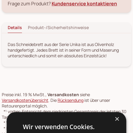
Frage zum Produkt?
Kundenservice kontaktieren
Details
Produkt-/Sicherheitshinweise
Das Schneidebrett aus der Serie Unika ist aus Olivenholz
handgefertigt. Jedes Brett ist in seiner Form und Maserung
unterschiedlich und somit ein absolutes Einzelstück!
Preise inkl. 19 % MwSt.,
Versandkosten
siehe
Versandkostenübersicht
. Die
Rücksendung
ist über unser
Retourenportal möglich.
*¹
vorher: Entspricht dem niedrigsten Gesamtpreis der letzten 30
×
Tage vor der Preisherabsetzung in unserem Online-Shop.
*
Werktage: Montag bis Freitag
Wir verwenden Cookies.
*
Lieferzeit ab Versand: 1-2 Werktage Paketlaufzeit. Gilt für