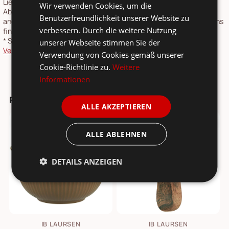
Lieferungen nach Deutschland. Speditionsartikel werden nach
Wir verwenden Cookies, um die
Absprache geliefert, Sendungslaufzeit 4-6 Tage. Lieferzeiten für
Benutzerfreundlichkeit unserer Website zu
andere Länder und Informationen zur Berechnung des Liefertermins
verbessern. Durch die weitere Nutzung
finden Sie in unserer
Versandkosten- und Lieferzeiten-Übersicht
.
*
Speditionsartikel: Speditionskosten: siehe
unserer Webseite stimmen Sie der
Versandkostenübersicht
Verwendung von Cookies gemäß unserer
Cookie-Richtlinie zu.
Weitere
Informationen
Passt dazu ...
ALLE AKZEPTIEREN
SALE
-22%
-69%
ALLE ABLEHNEN
DETAILS ANZEIGEN
IB LAURSEN
IB LAURSEN