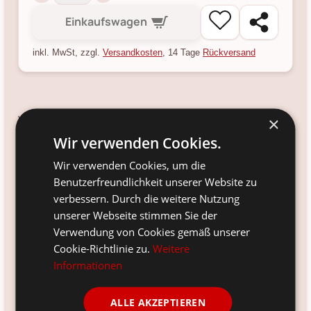
Einkaufswagen
inkl. MwSt, zzgl.
Versandkosten
, 14 Tage
Rückversand
×
Verfügbarkeit:
Nein
Wir verwenden Cookies.
Versandinfo:
Wir verwenden Cookies, um die
*
Benutzerfreundlichkeit unserer Website zu
verbessern. Durch die weitere Nutzung
Artikelnr.:
KRHM1394
unserer Webseite stimmen Sie der
Verwendung von Cookies gemäß unserer
Größe:
Cookie-Richtlinie zu.
Weitere
330 ml, Ø 8.8, Höhe 10 cm
Informationen
Farbe:
weiss
ALLE AKZEPTIEREN
Material: