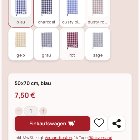
blau
charcoal
dusty blue
dusty rose
gelb
grau
rot
sage
50x70 cm, blau
7,50 €
Einkaufswagen
inkl. MwSt, zzgl.
Versandkosten
, 14 Tage
Rückversand