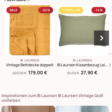
SALE
-22%
TOPSELLER
-14%
IB LAURSEN
IB LAURSEN
Vintage Bettdecke doppelt
IB Laursen Kissenbezug Leinen 60x40 cm
179,00 €
27,90 €
229,00 €
32,50 €
Inspirationen zum IB Laursen IB Laursen Vintage Quilt
unifarben