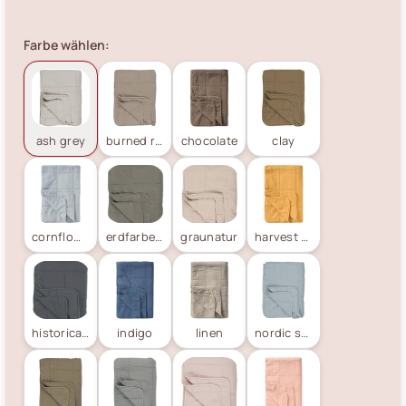
Farbe wählen:
ash grey
burned rose
chocolate
clay
cornflower
erdfarbene
graunatur
harvest yellow
historical blue
indigo
linen
nordic sky