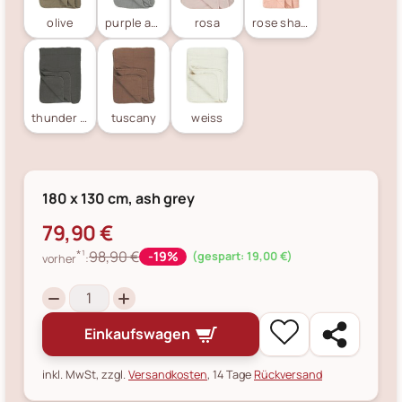
olive
purple ash
rosa
rose shadow
thunder grey
tuscany
weiss
180 x 130 cm, ash grey
79,90 €
*¹
98,90 €
-19%
(gespart: 19,00 €)
vorher
:
Einkaufswagen
inkl. MwSt, zzgl.
Versandkosten
, 14 Tage
Rückversand