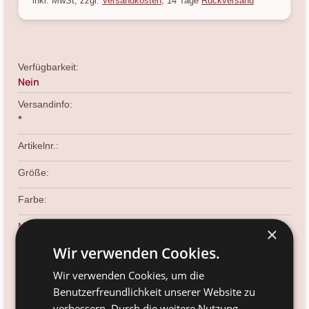
inkl. MwSt, zzgl.
Versandkosten
, 14 Tage
Rückversand
Verfügbarkeit:
Nein
Versandinfo:
*
Artikelnr.:
Größe:
Farbe:
Material:
×
Wir verwenden Cookies.
Voraussichtliche Lieferung:
*
-
Wir verwenden Cookies, um die
Benutzerfreundlichkeit unserer Website zu
Kundenservice kontaktieren
Frage zum Produkt?
verbessern. Durch die weitere Nutzung