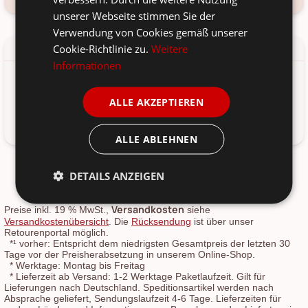
unserer Webseite stimmen Sie der
Verwendung von Cookies gemäß unserer
Cookie-Richtlinie zu.
Weitere
Details
Produkt-/Sicherheitshinweise
Informationen
Schneidebrett Stern Akazienholz mit Lederschnur von IB
ALLE AKZEPTIEREN
Laursen aus Dänemark.
Acacia, Leder
ALLE ABLEHNEN
DETAILS ANZEIGEN
Versandkosten
Preise inkl. 19 % MwSt.,
siehe
Versandkostenübersicht
. Die
Rücksendung
ist über unser
Retourenportal möglich.
*¹
vorher: Entspricht dem niedrigsten Gesamtpreis der letzten 30
Tage vor der Preisherabsetzung in unserem Online-Shop.
*
Werktage: Montag bis Freitag
*
Lieferzeit ab Versand: 1-2 Werktage Paketlaufzeit. Gilt für
Lieferungen nach Deutschland. Speditionsartikel werden nach
Absprache geliefert, Sendungslaufzeit 4-6 Tage. Lieferzeiten für