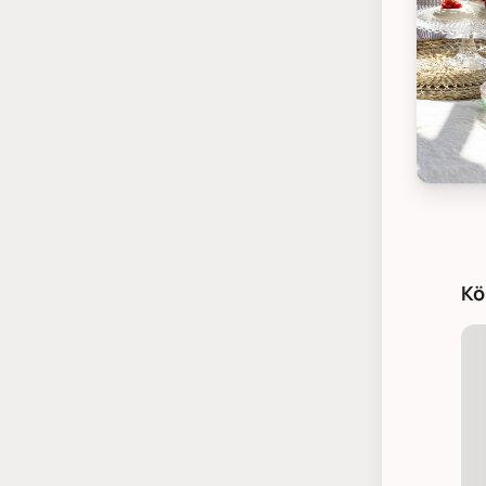
GreenGa
Kö