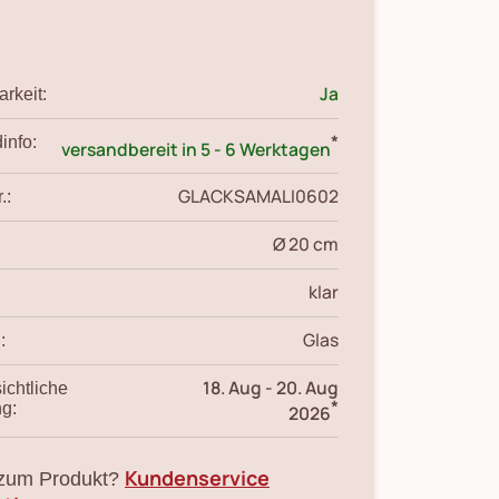
Ja
rkeit:
*
info:
versandbereit in 5 - 6 Werktagen
GLACKSAMALI0602
.:
Ø 20 cm
klar
Glas
:
18. Aug
-
20. Aug
ichtliche
*
ng:
2026
Kundenservice
zum Produkt?