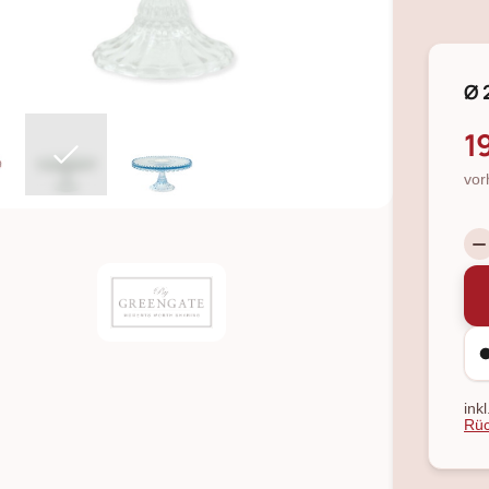
Ø 
1
vor
ink
Rüc