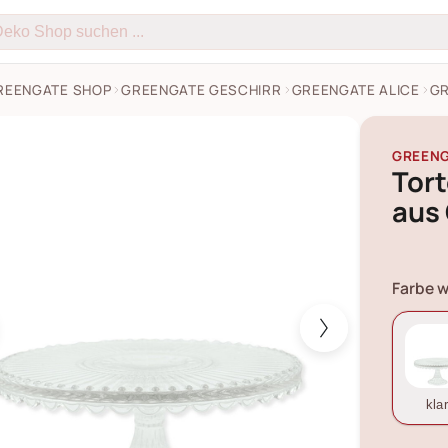
REENGATE SHOP
GREENGATE GESCHIRR
GREENGATE ALICE
GR
atte Kuchenplatte aus Glas Alice Bilder
GREEN
Tort
aus 
Farbe w
kla