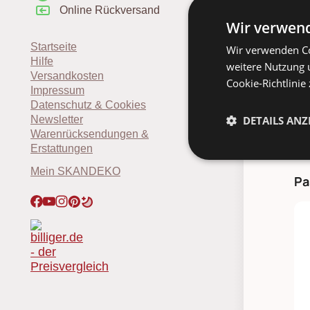
möglich.
Online Rückversand
*¹
vorher
Wir verwend
*
Werkta
*
Liefer
Startseite
Wir verwenden Co
Absprach
Hilfe
weitere Nutzung 
Lieferter
Versandkosten
Cookie-Richtlinie
*
Spediti
Impressum
Datenschutz & Cookies
DETAILS ANZ
Newsletter
Warenrücksendungen &
Erstattungen
Mein SKANDEKO
Pa