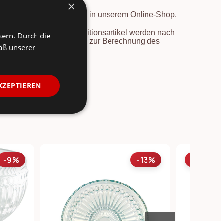
×
vor der Preisherabsetzung in unserem Online-Shop.
en nach Deutschland. Speditionsartikel werden nach
sern. Durch die
e Länder und Informationen zur Berechnung des
äß unserer
rsicht
.
KZEPTIEREN
-9%
-13%
SALE