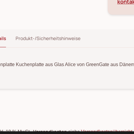
konta
ils
Produkt-/Sicherheitshinweise
enplatte Kuchenplatte aus Glas Alice von GreenGate aus Dänem
Versandkosten
nkl. 19 % MwSt.,
siehe
Versandkostenübersicht