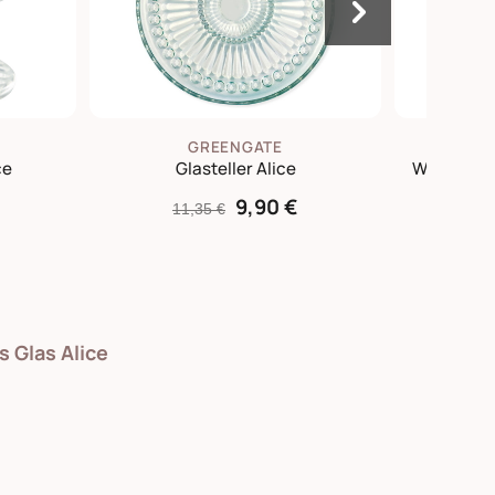
GREENGATE
ce
Glasteller Alice
Wassergla
9,90 €
11,35 €
9
s Glas Alice