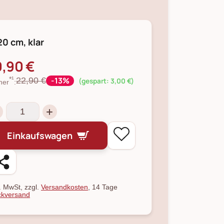
20 cm, klar
9,90 €
-13%
22,90 €
*¹
(gespart: 3,00 €)
her
:
Einkaufswagen
l. MwSt, zzgl.
Versandkosten
, 14 Tage
kversand