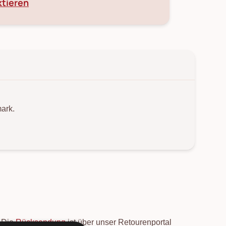
ktieren
ark.
. Die
Rücksendung
ist über unser Retourenportal