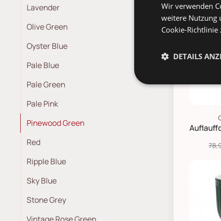
Wir verwenden Co
Lavender
weitere Nutzung 
SAL
Olive Green
Cookie-Richtlinie
Oyster Blue
DETAILS ANZ
Pale Blue
Pale Green
Pale Pink
Pinewood Green
Red
78,
Ripple Blue
Sky Blue
Stone Grey
Vintage Rose Green