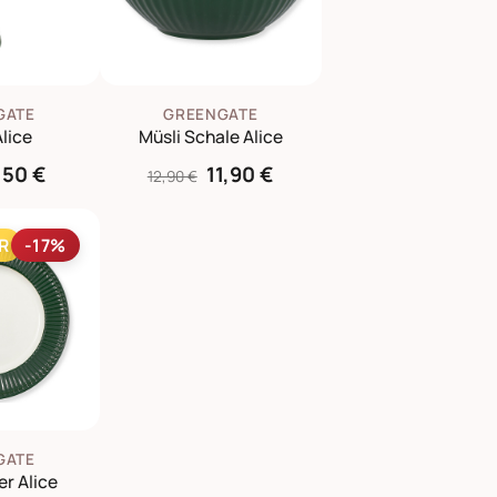
GATE
GREENGATE
Alice
Müsli Schale Alice
,50 €
11,90 €
12,90 €
R
-17%
GATE
er Alice