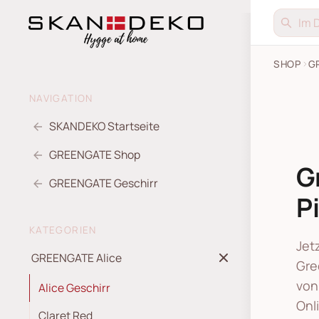
SHOP
G
NAVIGATION
SKANDEKO Startseite
GREENGATE Shop
G
GREENGATE Geschirr
P
KATEGORIEN
Jet
GREENGATE Alice
Gre
von
Alice Geschirr
Onl
Claret Red