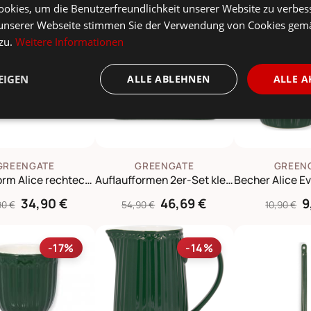
okies, um die Benutzerfreundlichkeit unserer Website zu verbes
unserer Webseite stimmen Sie der Verwendung von Cookies gem
E
-56%
-15%
TOPSELLE
 zu.
Weitere Informationen
EIGEN
ALLE ABLEHNEN
ALLE A
GREENGATE
GREENGATE
GREEN
Auflaufform Alice rechteckig 2er Set
Auflaufformen 2er-Set klein Alice
34,90 €
46,69 €
9
90 €
54,90 €
10,90 €
-17%
-14%