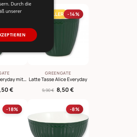
sern. Durch die
äß unserer
R
-13%
TOPSELLER
-14%
KZEPTIEREN
GATE
GREENGATE
Becher Alice Everyday mit Henkel
Latte Tasse Alice Everyday
,50 €
8,50 €
9,90 €
-18%
-8%