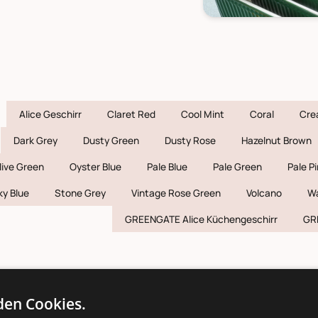
Alice Geschirr
Claret Red
Cool Mint
Coral
Cre
Dark Grey
Dusty Green
Dusty Rose
Hazelnut Brown
live Green
Oyster Blue
Pale Blue
Pale Green
Pale P
ky Blue
Stone Grey
Vintage Rose Green
Volcano
W
GREENGATE Alice Küchengeschirr
GRE
en Cookies.