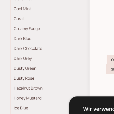
Cool Mint
Coral
Creamy Fudge
Dark Blue
Dark Chocolate
Dark Grey
O
Dusty Green
S
Dusty Rose
Hazelnut Brown
Honey Mustard
Ice Blue
Wir verwend