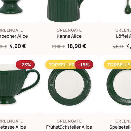
GREENGATE
GREENGATE
GREEN
rbecher Alice
Kanne Alice
Löffel 
4,90 €
18,90 €
4
90 €
21,90 €
5,50 €
-23%
TOPSELLER
-16%
TOPSELLE
GREENGATE
GREENGATE
GREEN
etasse Alice
Frühstücksteller Alice
Speisetell