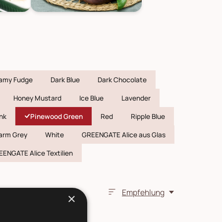
amy Fudge
Dark Blue
Dark Chocolate
Honey Mustard
Ice Blue
Lavender
ink
Pinewood Green
Red
Ripple Blue
arm Grey
White
GREENGATE Alice aus Glas
ENGATE Alice Textilien
Empfehlung
×