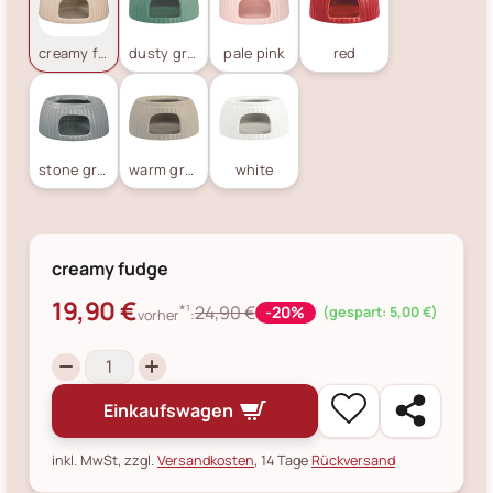
creamy fudge
dusty green
pale pink
red
stone grey
warm grey
white
creamy fudge
19,90 €
*¹
24,90 €
-20%
(gespart: 5,00 €)
vorher
:
Einkaufswagen
inkl. MwSt, zzgl.
Versandkosten
, 14 Tage
Rückversand