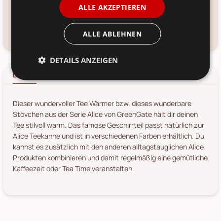
ALLE AKZEPTIEREN
*
11. Aug
-
13. Aug 2026
ALLE ABLEHNEN
Frage zum Produkt?
Kundenservice kontaktieren
DETAILS ANZEIGEN
Details
Produkt-/Sicherheitshinweise
Dieser wundervoller Tee Wärmer bzw. dieses wunderbare
Stövchen aus der Serie Alice von GreenGate hält dir deinen
Tee stilvoll warm. Das famose Geschirrteil passt natürlich zur
Alice Teekanne und ist in verschiedenen Farben erhältlich. Du
kannst es zusätzlich mit den anderen alltagstauglichen Alice
Produkten kombinieren und damit regelmäßig eine gemütliche
Kaffeezeit oder Tea Time veranstalten.