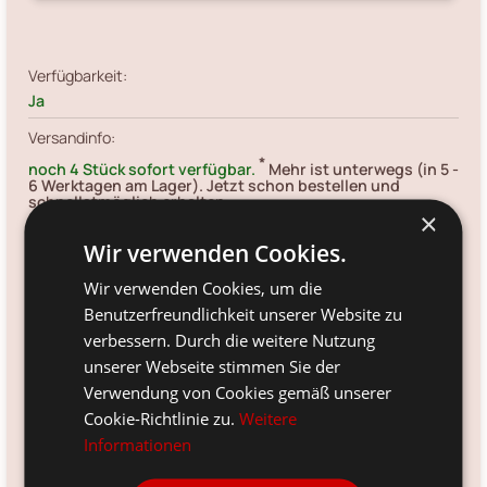
Verfügbarkeit:
Ja
Versandinfo:
*
noch 4 Stück sofort verfügbar.
Mehr ist unterwegs (in 5 -
6 Werktagen am Lager). Jetzt schon bestellen und
schnellstmöglich erhalten.
×
Artikelnr.:
Wir verwenden Cookies.
STWTEWAALI5302
Wir verwenden Cookies, um die
Größe:
Benutzerfreundlichkeit unserer Website zu
13 x 13 x 5 cm
verbessern. Durch die weitere Nutzung
Farbe:
unserer Webseite stimmen Sie der
creamy fudge
Verwendung von Cookies gemäß unserer
Cookie-Richtlinie zu.
Weitere
Material:
Informationen
Steingut
Voraussichtliche Lieferung: