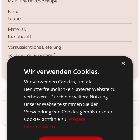
Ø 46, Breite: 8,5 c taupe
Farbe:
taupe
Material:
Kunststoff
Voraussichtliche Lieferung:
*
19. Aug
-
21. Aug 2026
×
Frage zum Produkt?
Kundenservice kontaktieren
Wir verwenden Cookies.
Wir verwenden Cookies, um die
Benutzerfreundlichkeit unserer Website zu
Details
Produkt-/Sicherheitshinweise
verbessern. Durch die weitere Nutzung
unserer Webseite stimmen Sie der
Verwendung von Cookies gemäß unserer
Fleur Kranz mit Blumen von Chic Antique, Dänemark.
Cookie-Richtlinie zu.
Weitere
Informationen