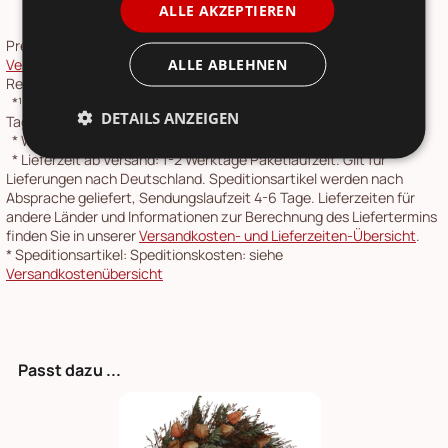
ALLE AKZEPTIEREN
Preise inkl. 19 % MwSt.,
Versandkosten
siehe
ALLE ABLEHNEN
Versandkostenübersicht
. Die
Rücksendung
ist über unser
Retourenportal möglich.
*¹
vorher: Entspricht dem niedrigsten Gesamtpreis der letzten 30
DETAILS ANZEIGEN
Tage vor der Preisherabsetzung in unserem Online-Shop.
*
Werktage: Montag bis Freitag
*
Lieferzeit ab Versand: 1-2 Werktage Paketlaufzeit. Gilt für
Lieferungen nach Deutschland. Speditionsartikel werden nach
Absprache geliefert, Sendungslaufzeit 4-6 Tage. Lieferzeiten für
andere Länder und Informationen zur Berechnung des Liefertermins
finden Sie in unserer
Versandkosten- und Lieferzeiten-Übersicht
.
*
Speditionsartikel: Speditionskosten: siehe
Versandkostenübersicht
Passt dazu ...