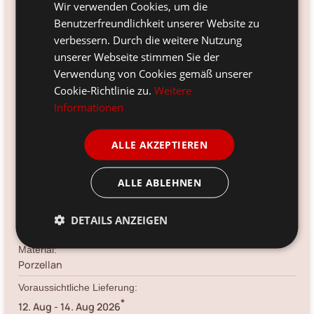
Wir verwenden Cookies, um die
Benutzerfreundlichkeit unserer Website zu
verbessern. Durch die weitere Nutzung
Verfügbarkeit:
unserer Webseite stimmen Sie der
Ja
Verwendung von Cookies gemäß unserer
Versandinfo:
Cookie-Richtlinie zu.
Weitere
*
noch 4 Stück sofort verfügbar.
Mehr wieder verfügbar ab
Informationen
Kalenderwoche 40.
Artikelnr.:
ALLE AKZEPTIEREN
B1006089
Größe:
ALLE ABLEHNEN
9-20 cm, Ø 9-12 cm
Farbe:
DETAILS ANZEIGEN
creme
Material:
Porzellan
Voraussichtliche Lieferung:
*
12. Aug
-
14. Aug 2026