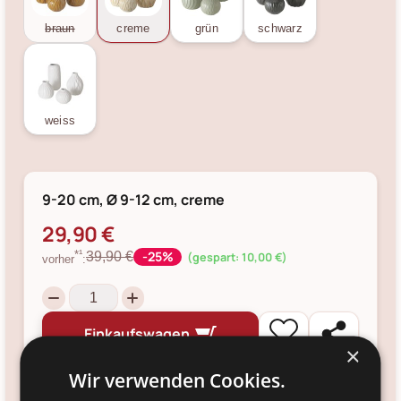
braun
creme
grün
schwarz
weiss
9-20 cm, Ø 9-12 cm, creme
29,90 €
-25%
*¹
39,90 €
(gespart: 10,00 €)
vorher
:
Einkaufswagen
×
Wir verwenden Cookies.
inkl. MwSt, zzgl.
Versandkosten
, 14 Tage
Rückversand