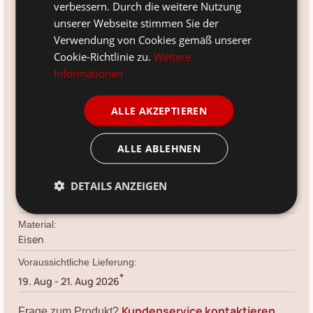
verbessern. Durch die weitere Nutzung
unserer Webseite stimmen Sie der
Verfügbarkeit:
Verwendung von Cookies gemäß unserer
Ja
Cookie-Richtlinie zu.
Weitere
Versandinfo:
Informationen
*
versandbereit in 6 - 7 Werktagen
ALLE AKZEPTIEREN
Artikelnr.:
B2060434
ALLE ABLEHNEN
Größe:
27 x 26 x 44 cm
DETAILS ANZEIGEN
Farbe:
beige
Material:
Eisen
Voraussichtliche Lieferung:
*
19. Aug
-
21. Aug 2026
Kundenservice kontaktieren
Frage zum Produkt?