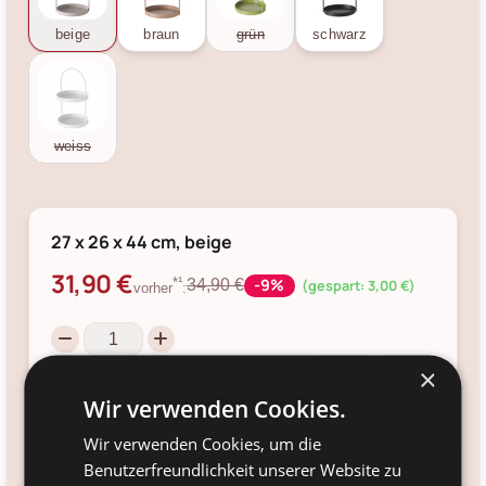
beige
braun
grün
schwarz
weiss
27 x 26 x 44 cm, beige
31,90 €
-9%
*¹
34,90 €
(gespart: 3,00 €)
vorher
:
×
Einkaufswagen
Wir verwenden Cookies.
inkl. MwSt, zzgl.
Versandkosten
, 14 Tage
Rückversand
Wir verwenden Cookies, um die
Benutzerfreundlichkeit unserer Website zu