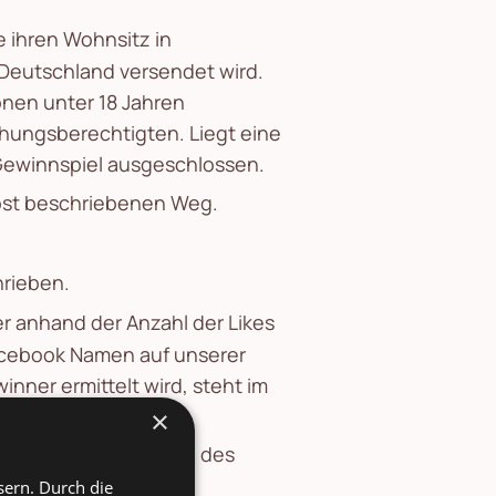
 ihren Wohnsitz in
Deutschland versendet wird.
onen unter 18 Jahren
iehungsberechtigten. Liegt eine
m Gewinnspiel ausgeschlossen.
Post beschriebenen Weg.
hrieben.
r anhand der Anzahl der Likes
facebook Namen auf unserer
nner ermittelt wird, steht im
×
r Gewinner das Teilen des
sern. Durch die