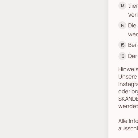
tii
Ver
Die
wer
Bei
Der
Hinwei
Unsere 
Instagr
oder or
SKANDEK
wendet 
Alle In
ausschl