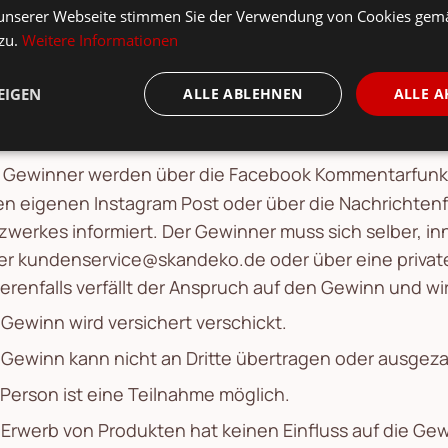
unserer Webseite stimmen Sie der Verwendung von Cookies gem
muss das Urhebergesetz geachtet werden. An Gewinn
 zu.
Weitere Informationen
fen nur Fotos teilnehmen, deren Urheberrechte der G
mentare die gegen die Facebook Richtlinien, deutsc
EIGEN
ALLE ABLEHNEN
ALLE A
yright verstoßen werden nach Kenntnisnahme ohne A
lnehmer ist damit vom Gewinn ausgeschlossen.
 Gewinner werden über die Facebook Kommentarfunkt
en eigenen Instagram Post oder über die Nachrichte
zwerkes informiert. Der Gewinner muss sich selber, in
er kundenservice@skandeko.de oder über eine privat
erenfalls verfällt der Anspruch auf den Gewinn und wir
 Gewinn wird versichert verschickt.
 Gewinn kann nicht an Dritte übertragen oder ausgeza
 Person ist eine Teilnahme möglich.
 Erwerb von Produkten hat keinen Einfluss auf die G