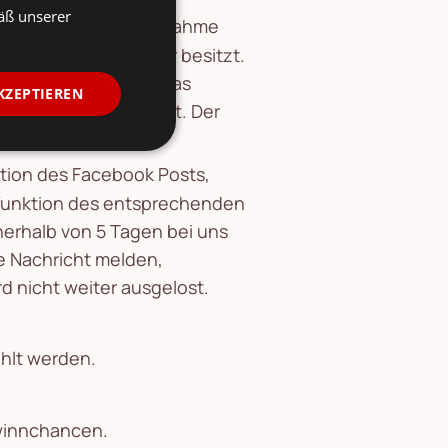
äß unserer
spielen mit Fototeilnahme
ewinnspielteilnehmer besitzt.
hes Recht und oder das
KZEPTIEREN
nkündigung entfernt. Der
ion des Facebook Posts,
nfunktion des entsprechenden
nerhalb von 5 Tagen bei uns
e Nachricht melden,
d nicht weiter ausgelost.
hlt werden.
ewinnchancen.