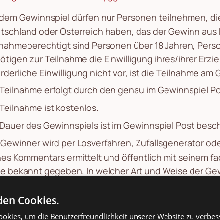
dem Gewinnspiel dürfen nur Personen teilnehmen, die
tschland oder Österreich haben, das der Gewinn aus 
lnahmeberechtigt sind Personen über 18 Jahren, Pers
ötigen zur Teilnahme die Einwilligung ihres/ihrer Erz
orderliche Einwilligung nicht vor, ist die Teilnahme a
 Teilnahme erfolgt durch den genau im Gewinnspiel 
 Teilnahme ist kostenlos.
 Dauer des Gewinnspiels ist im Gewinnspiel Post besc
 Gewinner wird per Losverfahren, Zufallsgenerator ode
nes Kommentars ermittelt und öffentlich mit seinem 
te bekannt gegeben. In welcher Art und Weise der Gewi
innspiel Post.
en Cookies.
 Gewinnspielteilnahme mit einem Foto/Bild, erlaubt de
des bei Gewinnerbekanntgabe.
okies, um die Benutzerfreundlichkeit unserer Website zu verbes