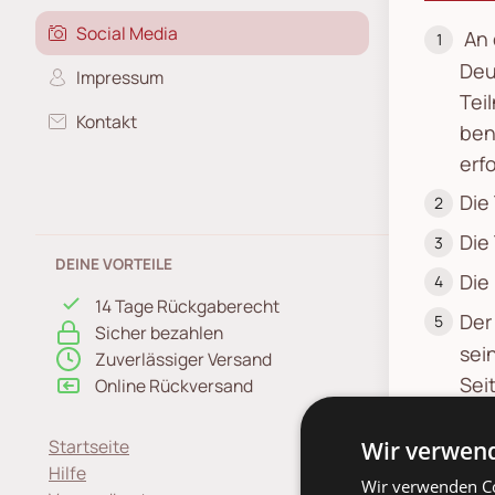
Social Media
An 
Deu
Impressum
Tei
Kontakt
ben
erf
Die
Die
DEINE VORTEILE
Die
14 Tage Rückgaberecht
Der
Sicher bezahlen
sei
Zuverlässiger Versand
Sei
Online Rückversand
Gew
Startseite
Wir verwend
Bei
Hilfe
Bil
Wir verwenden Co