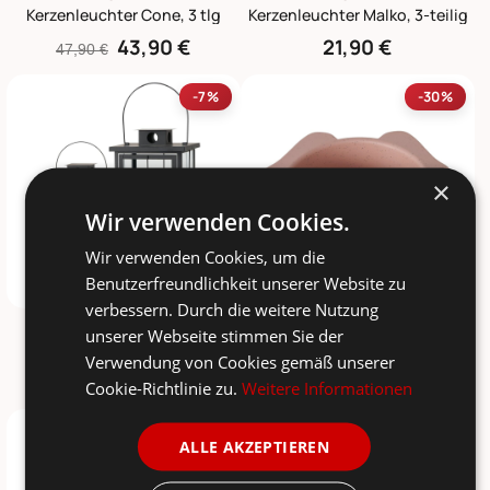
Kerzenleuchter Cone, 3 tlg
Kerzenleuchter Malko, 3-teilig
43,90 €
21,90 €
47,90 €
-7%
-30%
×
Wir verwenden Cookies.
Wir verwenden Cookies, um die
Benutzerfreundlichkeit unserer Website zu
verbessern. Durch die weitere Nutzung
BOLTZE
BOLTZE
unserer Webseite stimmen Sie der
Metall Laternen Arizona
Fressnapf Giardino aus Bambus für Haustiere
Verwendung von Cookies gemäß unserer
129,00 €
6,90 €
139,00 €
9,90 €
Cookie-Richtlinie zu.
Weitere Informationen
-69%
NEU
-30%
ALLE AKZEPTIEREN