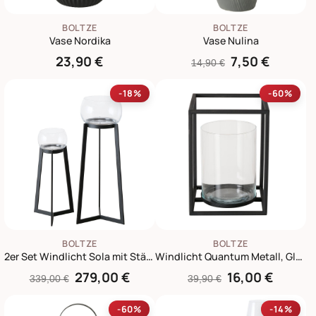
BOLTZE
BOLTZE
Vase Nordika
Vase Nulina
23,90 €
7,50 €
14,90 €
-18%
-60%
BOLTZE
BOLTZE
2er Set Windlicht Sola mit Ständer
Windlicht Quantum Metall, Glas
279,00 €
16,00 €
339,00 €
39,90 €
-60%
-14%