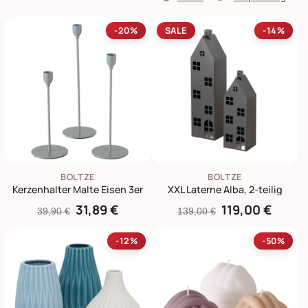
-20%
SALE
-14%
BOLTZE
BOLTZE
Kerzenhalter Malte Eisen 3er
XXL Laterne Alba, 2-teilig
31,89 €
119,00 €
39,90 €
139,00 €
-12%
-50%