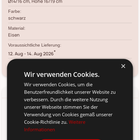
Ø14/16 cm, Höhe 16/19 cm
Farbe:
schwarz
Material:
Eisen
Voraussichtliche Lieferung:
*
12. Aug
-
14. Aug 2026
×
Kundenservice kontaktieren
Frage zum Produkt?
Wir verwenden Cookies.
Wir verwenden Cookies, um die
Benutzerfreundlichkeit unserer Website zu
Details
Produkt-/Sicherheitshinweise
verbessern. Durch die weitere Nutzung
unserer Webseite stimmen Sie der
Fulda Blumentöpfe 2er Set von House Nordic aus Dänemark
Verwendung von Cookies gemäß unserer
Cookie-Richtlinie zu.
Weitere
Informationen
Farbe: Schwarz