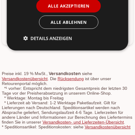
Breite: 14 / 16 cm
ALLE AKZEPTIEREN
Länge: 14 / 16 cm
Höhe: 16 / 19 cm
Durchmesser: 14 / 16 cm
ALLE ABLEHNEN
Nettogewicht: 0,75 kg
Material: Metall
DETAILS ANZEIGEN
Versandkosten
Preise inkl. 19 % MwSt.,
siehe
Versandkostenübersicht
. Die
Rücksendung
ist über unser
Retourenportal möglich.
*¹
vorher: Entspricht dem niedrigsten Gesamtpreis der letzten 30
Tage vor der Preisherabsetzung in unserem Online-Shop.
*
Werktage: Montag bis Freitag
*
Lieferzeit ab Versand: 1-2 Werktage Paketlaufzeit. Gilt für
Lieferungen nach Deutschland. Speditionsartikel werden nach
Absprache geliefert, Sendungslaufzeit 4-6 Tage. Lieferzeiten für
andere Länder und Informationen zur Berechnung des Liefertermins
finden Sie in unserer
Versandkosten- und Lieferzeiten-Übersicht
.
*
Speditionsartikel: Speditionskosten: siehe
Versandkostenübersicht