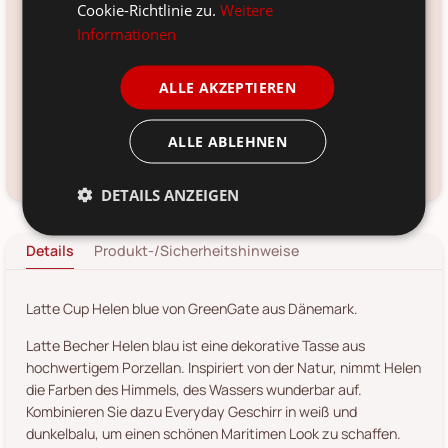
blau
Cookie-Richtlinie zu.
Weitere
Informationen
Material:
Steingut
ALLE AKZEPTIEREN
Voraussichtliche Lieferung:
*
12. Aug
-
14. Aug 2026
ALLE ABLEHNEN
Frage zum Produkt?
Kundenservice kontaktieren
DETAILS ANZEIGEN
Details
Produkt-/Sicherheitshinweise
Latte Cup Helen blue von GreenGate aus Dänemark.
Latte Becher Helen blau ist eine dekorative Tasse aus
hochwertigem Porzellan. Inspiriert von der Natur, nimmt Helen
die Farben des Himmels, des Wassers wunderbar auf.
Kombinieren Sie dazu Everyday Geschirr in weiß und
dunkelbalu, um einen schönen Maritimen Look zu schaffen.