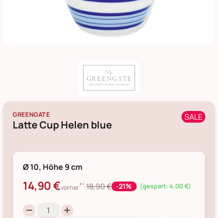
GREENGATE
SALE
Latte Cup Helen blue
Ø 10, Höhe 9 cm
14,90 €
*¹
18,90 €
-21%
(gespart: 4,00 €)
vorher
: