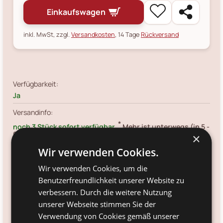
Einkaufswagen
inkl. MwSt, zzgl.
Versandkosten
, 14 Tage
Rückversand
Verfügbarkeit:
Ja
Versandinfo:
*
noch 3 Stück sofort verfügbar.
Mehr ist unterwegs (in 5 -
6 Werktagen am Lager). Jetzt schon bestellen und
×
schnellstmöglich erhalten.
Wir verwenden Cookies.
Artikelnr.:
Wir verwenden Cookies, um die
STWLATHLE2506
Benutzerfreundlichkeit unserer Website zu
Größe:
verbessern. Durch die weitere Nutzung
Ø 10, Höhe 9 cm, 350ml
unserer Webseite stimmen Sie der
Farbe:
Verwendung von Cookies gemäß unserer