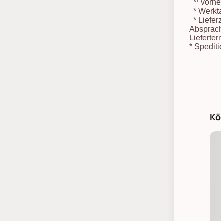
*¹
vorher
*
Werkta
*
Liefer
Absprach
Lieferter
*
Spediti
Kö