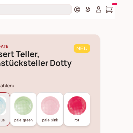
GATE
NEU
ert Teller,
stücksteller Dotty
ählen:
lue
pale green
pale pink
rot