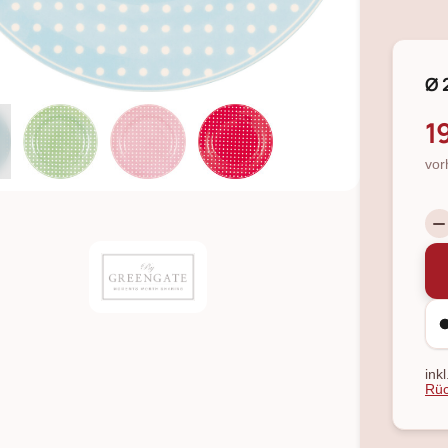
Ø 
1
vor
ink
Rüc