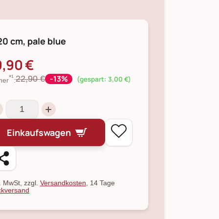
20 cm, pale blue
9,90 €
-13%
22,90 €
*¹
(gespart: 3,00 €)
her
:
Einkaufswagen
l. MwSt, zzgl.
Versandkosten
, 14 Tage
kversand