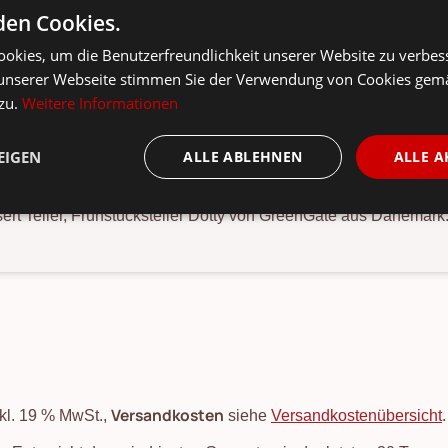
konta
en Cookies.
okies, um die Benutzerfreundlichkeit unserer Website zu verbes
unserer Webseite stimmen Sie der Verwendung von Cookies gem
 zu.
Weitere Informationen
ils
Produkt-/Sicherheitshinweise
EIGEN
ALLE ABLEHNEN
ALLE A
ert Teller, Frühstücksteller Dotty von GreenGate aus Dänemark
Versandkosten
nkl. 19 % MwSt.,
siehe
Versandkostenübersicht