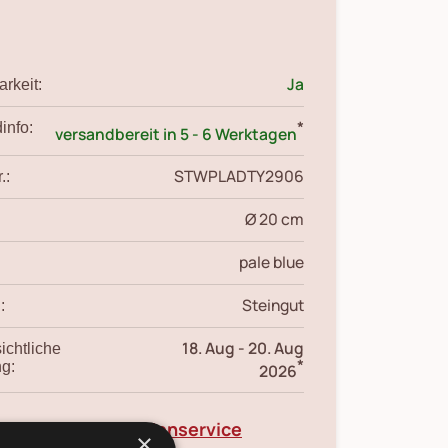
Ja
rkeit:
*
info:
versandbereit in 5 - 6 Werktagen
STWPLADTY2906
.:
Ø 20 cm
pale blue
Steingut
:
18. Aug
-
20. Aug
ichtliche
*
ng:
2026
Kundenservice
zum Produkt?
×