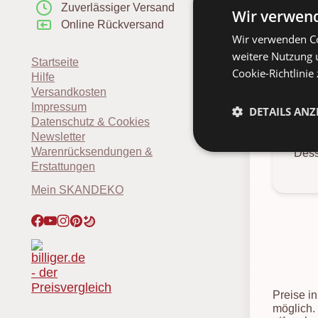
Zuverlässiger Versand
Wir verwend
Online Rückversand
Wir verwenden Co
weitere Nutzung 
Startseite
Cookie-Richtlinie
Hilfe
Deta
Versandkosten
Impressum
DETAILS ANZ
Datenschutz & Cookies
Newsletter
Warenrücksendungen &
Dess
Erstattungen
Mein SKANDEKO
Preise i
möglich.