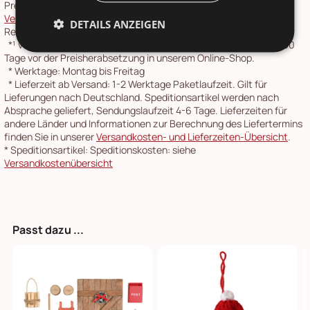
Preise inkl. 19 % MwSt.,
Versandkosten
siehe
Versandkostenübersicht
. Die
Rücksendung
ist über unser
DETAILS ANZEIGEN
Retourenportal möglich.
*¹
vorher: Entspricht dem niedrigsten Gesamtpreis der letzten 30
Tage vor der Preisherabsetzung in unserem Online-Shop.
*
Werktage: Montag bis Freitag
*
Lieferzeit ab Versand: 1-2 Werktage Paketlaufzeit. Gilt für
Lieferungen nach Deutschland. Speditionsartikel werden nach
Absprache geliefert, Sendungslaufzeit 4-6 Tage. Lieferzeiten für
andere Länder und Informationen zur Berechnung des Liefertermins
finden Sie in unserer
Versandkosten- und Lieferzeiten-Übersicht
.
*
Speditionsartikel: Speditionskosten: siehe
Versandkostenübersicht
Passt dazu ...