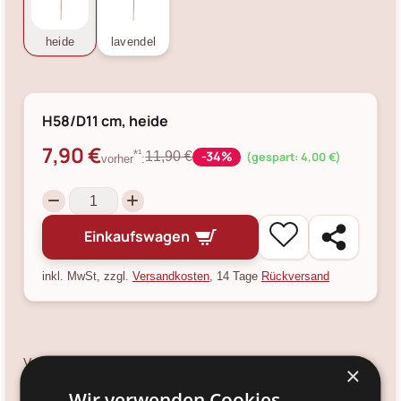
heide
lavendel
H58/D11 cm, heide
7,90 €
-34%
*¹
11,90 €
(gespart: 4,00 €)
vorher
:
Einkaufswagen
inkl. MwSt, zzgl.
Versandkosten
, 14 Tage
Rückversand
Verfügbarkeit:
×
Ja, noch 4 Stück verfügbar.
Wir verwenden Cookies.