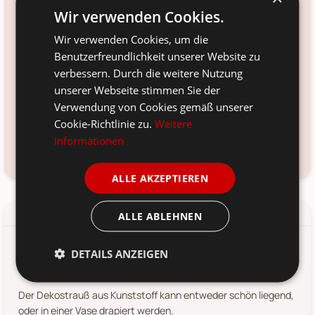
30cm x 15cm
Wir verwenden Cookies.
Farbe:
Wir verwenden Cookies, um die
grün/weiss
Benutzerfreundlichkeit unserer Website zu
Material:
verbessern. Durch die weitere Nutzung
Kunststoff
unserer Webseite stimmen Sie der
Voraussichtliche Lieferung:
Verwendung von Cookies gemäß unserer
*
Cookie-Richtlinie zu.
Weitere
12. Aug
-
14. Aug 2026
Informationen
Frage zum Produkt?
Kundenservice kontaktieren
ALLE AKZEPTIEREN
Details
Produkt-/Sicherheitshinweise
ALLE ABLEHNEN
DETAILS ANZEIGEN
Der süße Dekostrauß Rose von Boltze ist ideal zum
Dekorieren.
Der Dekostrauß aus Kunststoff kann entweder schön liegend,
oder in einer Vase drapiert werden.