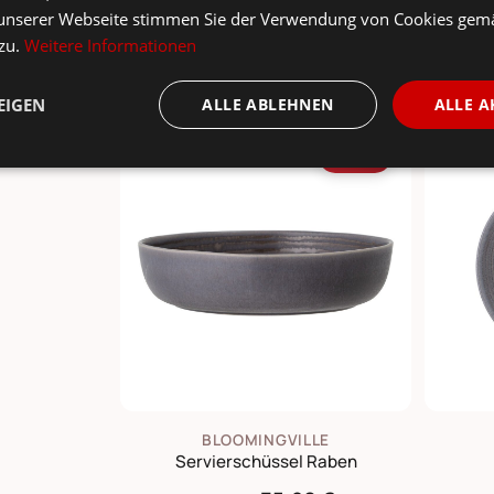
unserer Webseite stimmen Sie der Verwendung von Cookies gem
 zu.
Weitere Informationen
sst dazu ...
EIGEN
ALLE ABLEHNEN
ALLE A
-20%
BLOOMINGVILLE
Servierschüssel Raben