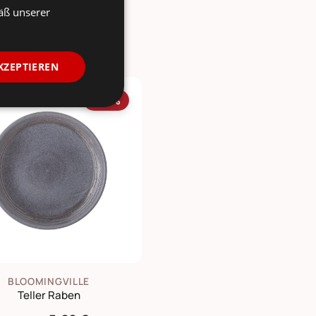
äß unserer
KZEPTIEREN
-70%
BLOOMINGVILLE
Teller Raben