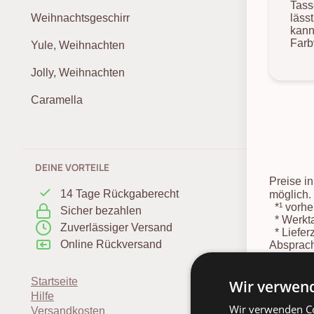
Tass
läss
Weihnachtsgeschirr
kann
Farb
Yule, Weihnachten
Jolly, Weihnachten
Caramella
DEINE VORTEILE
Preise i
14 Tage Rückgaberecht
möglich.
*¹
vorher
Sicher bezahlen
*
Werkta
Zuverlässiger Versand
*
Liefer
Online Rückversand
Absprach
Lieferter
*
Spediti
Startseite
Wir verwend
Hilfe
Wir verwenden Co
Versandkosten