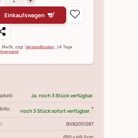
Einkaufswagen
l. MwSt, zzgl.
Versandkosten
, 14 Tage
kversand
Ja, noch 3 Stück verfügbar.
rkeit:
*
info:
noch 3 Stück sofort verfügbar.
BV82051287
.:
Ø10 x H9.5cm