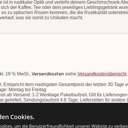
e ist in rustikaler Optik und verleiht deinem Geschirrschrank 
t sich der Kaffee, Tee oder dein jeweiliges Lieblingsgetränk w
 es zu optischen Rissen kommen, die die Rustikalität unterstr
verlauf, was sie somit zu Unikaten macht.
Versandkosten
nkl. 19 % MwSt.,
siehe
Versandkostenübersicht
: Entspricht dem niedrigsten Gesamtpreis der letzten 30 Tage 
ge: Montag bis Freitag
zeit ab Versand: 1-2 Werktage Paketlaufzeit. Gilt für Lieferung
e geliefert, Sendungslaufzeit 4-6 Tage. Lieferzeiten für ander
mins finden Sie in unserer
Versandkosten- und Lieferzeiten-Übe
onsartikel: Speditionskosten: siehe
Versandkostenübersicht
en Cookies.
okies, um die Benutzerfreundlichkeit unserer Website zu verbes