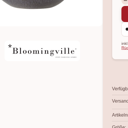
ink
Rüc
Verfügba
Versand
Artikelnr
Größe: