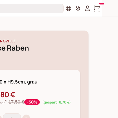
NGVILLE
se Raben
0 x H9.5cm, grau
,80 €
-50%
17,50 €
*¹
(gespart: 8,70 €)
her
: