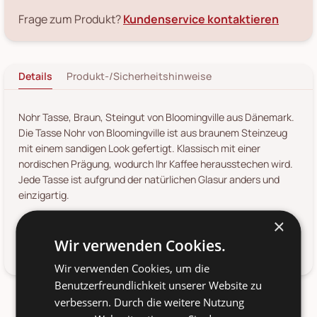
Frage zum Produkt?
Kundenservice kontaktieren
Details
Produkt-/Sicherheitshinweise
Nohr Tasse, Braun, Steingut von Bloomingville aus Dänemark.
Die Tasse Nohr von Bloomingville ist aus braunem Steinzeug
mit einem sandigen Look gefertigt. Klassisch mit einer
nordischen Prägung, wodurch Ihr Kaffee herausstechen wird.
Jede Tasse ist aufgrund der natürlichen Glasur anders und
einzigartig.
150ml Fassungsvermögen
×
Wir verwenden Cookies.
Spülmaschinengeeignet und Mikrowellengeeignet
Wir verwenden Cookies, um die
Benutzerfreundlichkeit unserer Website zu
verbessern. Durch die weitere Nutzung