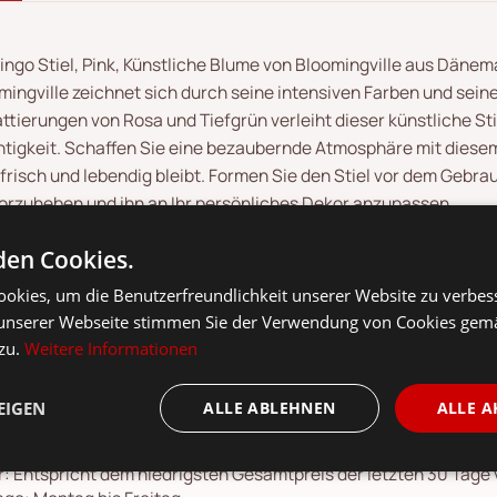
ingo Stiel, Pink, Künstliche Blume von Bloomingville aus Dänema
mingville zeichnet sich durch seine intensiven Farben und sein
ttierungen von Rosa und Tiefgrün verleiht dieser künstliche S
htigkeit. Schaffen Sie eine bezaubernde Atmosphäre mit diesem 
 frisch und lebendig bleibt. Formen Sie den Stiel vor dem Gebr
orzuheben und ihn an Ihr persönliches Dekor anzupassen.
en Cookies.
okies, um die Benutzerfreundlichkeit unserer Website zu verbes
unserer Webseite stimmen Sie der Verwendung von Cookies gem
 zu.
Weitere Informationen
EIGEN
ALLE ABLEHNEN
ALLE A
kl. 19 % MwSt.,
Versandkosten
siehe
Versandkostenübersicht
.
: Entspricht dem niedrigsten Gesamtpreis der letzten 30 Tage