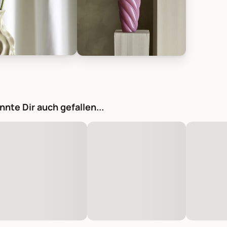
ville Flamingo Stiel, Pink, Künstliche Blume, Bild 1
Bloomingville Flamingo Stiel, Pink, K
nnte Dir auch gefallen...