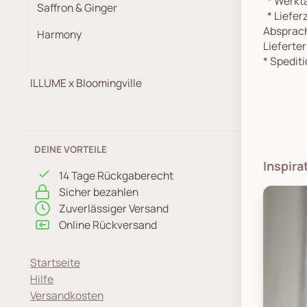
*
Werkta
Saffron & Ginger
*
Lieferz
Absprach
Harmony
Lieferte
*
Spediti
ILLUME x Bloomingville
DEINE VORTEILE
Inspira
14 Tage Rückgaberecht
Sicher bezahlen
Zuverlässiger Versand
Online Rückversand
Startseite
Hilfe
Versandkosten