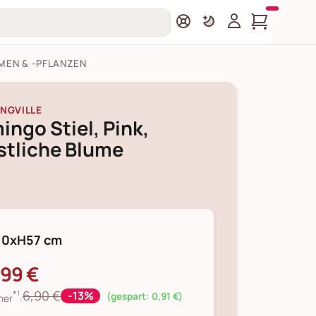
MEN & -PFLANZEN
NGVILLE
ingo Stiel, Pink,
stliche Blume
10xH57 cm
,99 €
*¹
6,90 €
-13%
(gespart: 0,91 €)
her
: