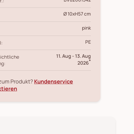
r.:
Ø 10xH57 cm
pink
PE
l:
11. Aug
-
13. Aug
ichtliche
*
2026
ng:
 zum Produkt?
Kundenservice
ktieren