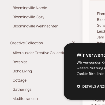
Bloomingville Nordic
Flam
Bloomingville Cozy
Bloo
Scha
Bloomingville Weihnachten
Leic
Jahr
Creative Collection
herv
Alles aus der Creative Collection
Wir verwend
Botanist
Wir verwenden Co
weitere Nutzung 
Boho Living
Cookie-Richtlinie
Cottage
DETAILS ANZ
Gatherings
Preise in
möglich.
Mediterranean
*¹
vorher