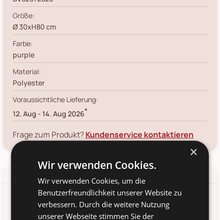
Größe:
Ø 30xH80 cm
Farbe:
purple
Material:
Polyester
Voraussichtliche Lieferung:
*
12. Aug
-
14. Aug 2026
Frage zum Produkt?
Kundenservice kontaktieren
×
Wir verwenden Cookies.
Details
Produkt-/Sicherheitshinweise
Wir verwenden Cookies, um die
Benutzerfreundlichkeit unserer Website zu
Edge Blumenstrauß, Violett, Künstliche Blumen von
verbessern. Durch die weitere Nutzung
Bloomingville aus Dänemark. Der Edge Blumenstrauß von
unserer Webseite stimmen Sie der