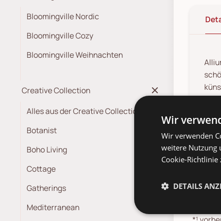
Bloomingville Nordic
Deta
Bloomingville Cozy
Bloomingville Weihnachten
Alli
schö
küns
Creative Collection
Form
Alles aus der Creative Collection
Wir verwend
Botanist
Wir verwenden Co
weitere Nutzung 
Boho Living
Cookie-Richtlinie
Cottage
DETAILS ANZ
Gatherings
Preise in
Mediterranean
möglich.
*¹
vorher