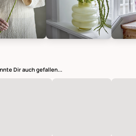
ville Allium Stiel, Braun, Künstliche Blume, Bild 1
Bloomingville Allium Stiel, Braun, Kü
Bloomingvi
nnte Dir auch gefallen...