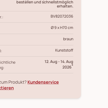
bestellen und schnellstmöglich
erhalten.
BV82072036
r.:
Ø 9 x H70 cm
braun
Kunststoff
l:
12. Aug
-
14. Aug
ichtliche
*
2026
ng:
 zum Produkt?
Kundenservice
ktieren