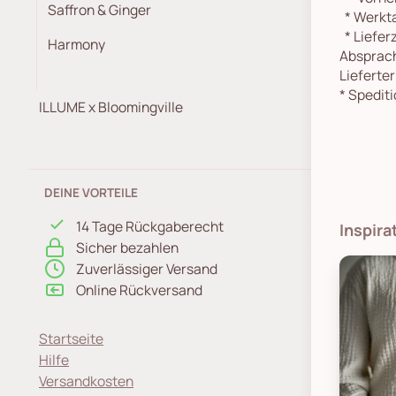
Saffron & Ginger
*
Werkta
*
Lieferz
Harmony
Absprach
Lieferte
*
Spediti
ILLUME x Bloomingville
DEINE VORTEILE
14 Tage Rückgaberecht
Inspira
Sicher bezahlen
Zuverlässiger Versand
Online Rückversand
Startseite
Hilfe
Versandkosten