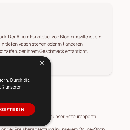
k. Der Allium Kunststiel von Bloomingville ist ein
 in tiefen Vasen stehen oder mit anderen
schaffen, der Ihrem Geschmack entspricht.
×
sern. Durch die
äß unserer
KZEPTIEREN
 Die
Rücksendung
ist über unser Retourenportal
 vor der Preisherabsetzung in unserem Online-Shop.