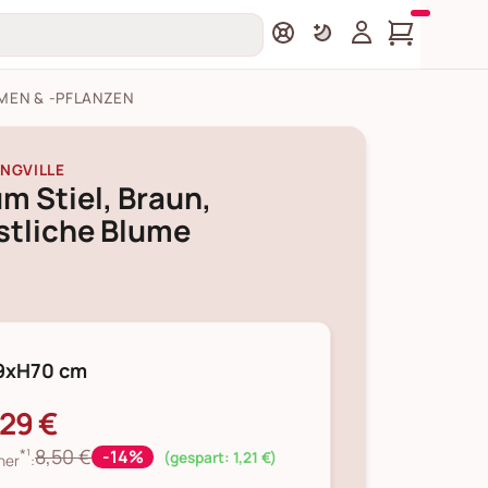
MEN & -PFLANZEN
NGVILLE
um Stiel, Braun,
stliche Blume
9xH70 cm
,29 €
*¹
8,50 €
-14%
(gespart: 1,21 €)
her
: