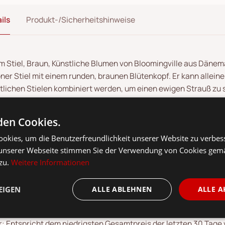
ils
Produkt-/Sicherheitshinweise
um Stiel, Braun, Künstliche Blumen von Bloomingville aus Dänemar
ner Stiel mit einem runden, braunen Blütenkopf. Er kann alleine
tlichen Stielen kombiniert werden, um einen ewigen Strauß zu 
en Sie den Stiel so, dass er perfekt in Ihre Lieblingsvase passt.
en Cookies.
okies, um die Benutzerfreundlichkeit unserer Website zu verbes
unserer Webseite stimmen Sie der Verwendung von Cookies gem
 zu.
Weitere Informationen
EIGEN
ALLE ABLEHNEN
ALLE A
kl. 19 % MwSt.,
Versandkosten
siehe
Versandkostenübersicht
.
: Entspricht dem niedrigsten Gesamtpreis der letzten 30 Tage