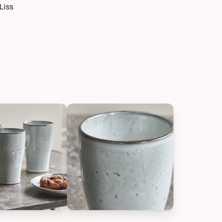
Liss
Liss, Bild 2
tor 2er Set Thermobecher Liss, Bild 3
House Doctor 2er Set Thermobecher Li