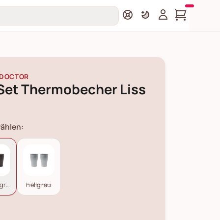
 DOCTOR
 Set Thermobecher Liss
ählen:
dunkelgrau
hellgrau