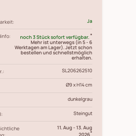
Ja
arkeit:
*
info:
noch 3 Stück sofort verfügbar.
Mehr ist unterwegs (in 5 - 6
Werktagen am Lager). Jetzt schon
bestellen und schnellstmöglich
erhalten.
SL206262510
r.:
Ø9 x H14 cm
dunkelgrau
Steingut
l:
11. Aug
-
13. Aug
ichtliche
*
2026
ng: