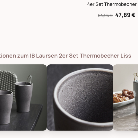
4er Set Thermobecher 
47,89 €
64,95 €
tionen zum IB Laursen 2er Set Thermobecher Liss
octor 2er Set Thermobecher Liss, Bild 1
House Doctor 2er Set Thermobecher 
House Doc