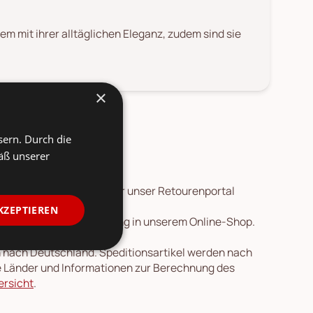
 mit ihrer alltäglichen Eleganz, zudem sind sie
×
sern. Durch die
äß unserer
 Die
Rücksendung
ist über unser Retourenportal
KZEPTIEREN
 vor der Preisherabsetzung in unserem Online-Shop.
en nach Deutschland. Speditionsartikel werden nach
re Länder und Informationen zur Berechnung des
ersicht
.