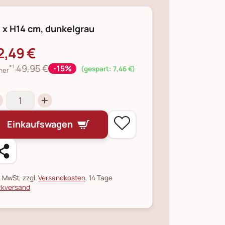
 x H14 cm, dunkelgrau
2,49 €
*¹
49,95 €
-15%
(gespart: 7,46 €)
her
:
Einkaufswagen
l. MwSt, zzgl.
Versandkosten
, 14 Tage
kversand