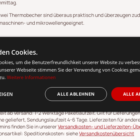
mittag.
zwei Thermobecher sind überaus praktisch und überzeugen zudem
maschinen- und mikrowellengeeignet.
en Cookies.
okies, um die Benutzerfreundlichkeit unserer Website zu verbes
unserer Webseite stimmen Sie der Verwendung von Cookies gem
 zu.
Weitere Informationen
kl. 19 % MwSt.,
Versandkosten
siehe
Versandkostenübersicht
.
EIGEN
ALLE ABLEHNEN
ALLE A
: Entspricht dem niedrigsten Gesamtpreis der letzten 30 Tage
ge: Montag bis Freitag
eit ab Versand: 1-2 Werktage Paketlaufzeit. Gilt für Lieferung
e geliefert, Sendungslaufzeit 4-6 Tage. Lieferzeiten für ande
rmins finden Sie in unserer
Versandkosten- und Lieferzeiten-Üb
onsartikel: Speditionskosten: siehe
Versandkostenübersicht