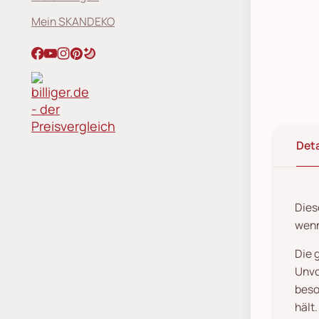
Mein SKANDEKO
Deta
Dies
wenn
Die 
Unvo
beso
hält