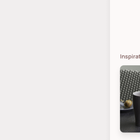
Inspira
House D