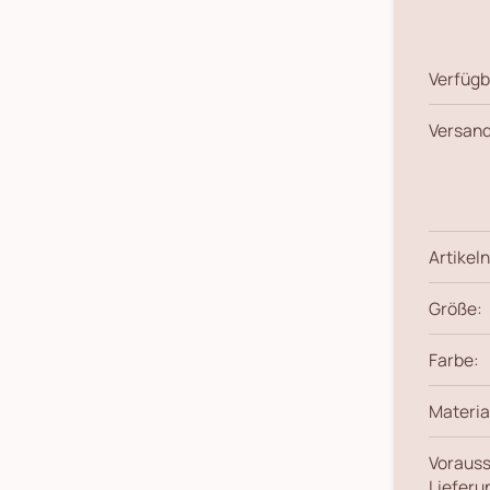
Verfügb
Versand
Artikeln
Größe:
Farbe:
Materia
Vorauss
Lieferu