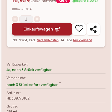
16,95 €
-26%
22,95 €
(gespart: 6,00 €)
vorher
:
100ml
=6,16 €
Einkaufswagen
inkl. MwSt, zzgl.
Versandkosten
, 14 Tage
Rückversand
Verfügbarkeit:
Ja, noch 3 Stück verfügbar.
Versandinfo:
*
noch 3 Stück sofort verfügbar.
Artikelnr.:
HD309770102
Größe:
275 ml