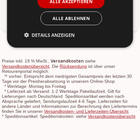
Gesicht und Körper macht es für Sie im Alltag einfach und
ALLE AKZEPTIEREN
überschaubar. Die Lotion enthält Extrakt aus der Kaktusblüte,
die eine sanfte und aromatische Schicht auf Ihrer Haut
hinterlässt. Verwenden Sie diese Gesichts- und Körperlotion
ALLE ABLEHNEN
nach dem Duschen oder bei Bedarf.
DETAILS ANZEIGEN
Versandkosten
Preise inkl. 19 % MwSt.,
siehe
Versandkostenübersicht
. Die
Rücksendung
ist über unser
Retourenportal möglich.
*¹
vorher: Entspricht dem niedrigsten Gesamtpreis der letzten 30
Tage vor der Preisherabsetzung in unserem Online-Shop.
*
Werktage: Montag bis Freitag
*
Lieferzeit ab Versand: 1-2 Werktage Paketlaufzeit. Gilt für
Lieferungen nach Deutschland. Speditionsartikel werden nach
Absprache geliefert, Sendungslaufzeit 4-6 Tage. Lieferzeiten für
andere Länder und Informationen zur Berechnung des Liefertermins
finden Sie in unserer
Versandkosten- und Lieferzeiten-Übersicht
.
*
Speditionsartikel: Speditionskosten: siehe
Versandkostenübersicht