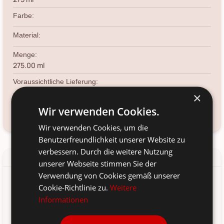
Farbe:
Material:
Menge:
275.00
ml
Voraussichtliche Lieferung:
*
×
12. Aug
-
14. Aug 2026
Wir verwenden Cookies.
Kundenservice kontaktieren
Frage zum Produkt?
Wir verwenden Cookies, um die
Benutzerfreundlichkeit unserer Website zu
verbessern. Durch die weitere Nutzung
Details
Produkt-/Sicherheitshinweise
unserer Webseite stimmen Sie der
Verwendung von Cookies gemäß unserer
Die Gesichts- und Körperlotion von Meraki macht Ihre tägliche
Cookie-Richtlinie zu.
Weitere
Hautpflege einfach. Diese Lotion wurde speziell für Männer
Informationen
entwickelt und pflegt und spendet Feuchtigkeit. Es kann auf
der weichen Haut in Ihrem Gesicht sowie auf dem Rest Ihres
Körpers verwendet werden. Die Lotion-Kombination für