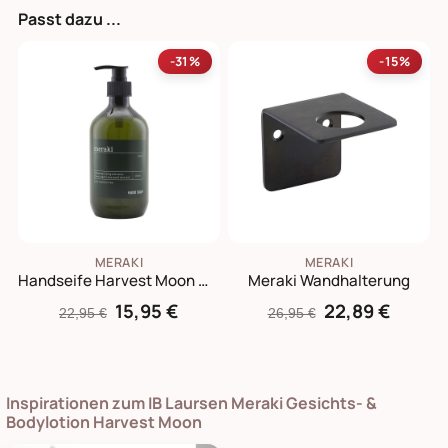
Passt dazu ...
-31%
-15%
MERAKI
MERAKI
Handseife Harvest Moon Men
Meraki Wandhalterung
15,95 €
22,89 €
22,95 €
26,95 €
Inspirationen zum IB Laursen Meraki Gesichts- &
Bodylotion Harvest Moon