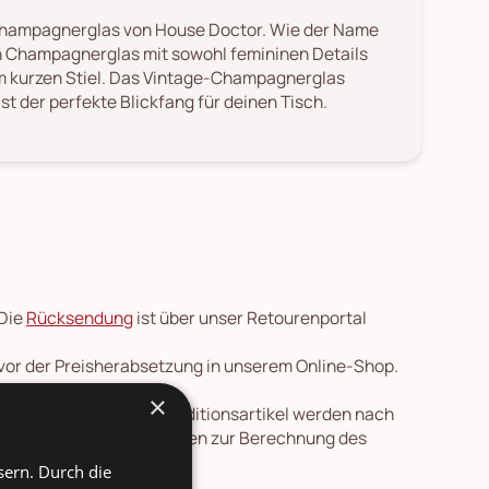
e-Champagnerglas von House Doctor. Wie der Name
n Champagnerglas mit sowohl femininen Details
m kurzen Stiel. Das Vintage-Champagnerglas
ist der perfekte Blickfang für deinen Tisch.
 Die
Rücksendung
ist über unser Retourenportal
 vor der Preisherabsetzung in unserem Online-Shop.
×
en nach Deutschland. Speditionsartikel werden nach
re Länder und Informationen zur Berechnung des
ersicht
.
sern. Durch die