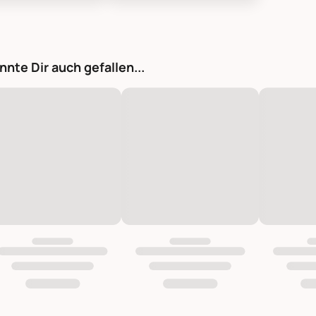
octor Sektglas Vintage, Bild 1
House Doctor Sektglas Vintage, Bild
nnte Dir auch gefallen...