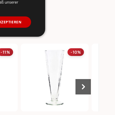
äß unserer
KZEPTIEREN
-11%
-10%