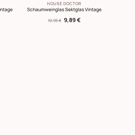
HOUSE DOCTOR
H
intage
Schaumweinglas Sektglas Vintage
Weingl
9,89 €
10,95 €
11