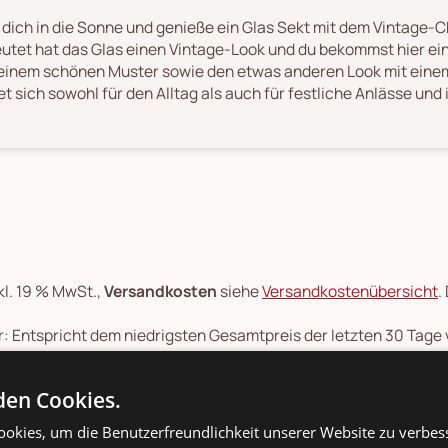
 dich in die Sonne und genieße ein Glas Sekt mit dem Vintag
utet hat das Glas einen Vintage-Look und du bekommst hier ei
einem schönen Muster sowie den etwas anderen Look mit eine
et sich sowohl für den Alltag als auch für festliche Anlässe und 
kl. 19 % MwSt.,
Versandkosten
siehe
Versandkostenübersicht
.
: Entspricht dem niedrigsten Gesamtpreis der letzten 30 Tage
ge: Montag bis Freitag
eit ab Versand: 1-2 Werktage Paketlaufzeit. Gilt für Lieferung
en Cookies.
e geliefert, Sendungslaufzeit 4-6 Tage. Lieferzeiten für ande
rmins finden Sie in unserer
Versandkosten- und Lieferzeiten-Üb
okies, um die Benutzerfreundlichkeit unserer Website zu verbes
onsartikel: Speditionskosten: siehe
Versandkostenübersicht