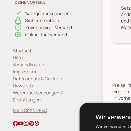
DEINE VORTEILE
Setz
14 Tage Rückgaberecht
ande
Sicher bezahlen
und 
eign
Zuverlässiger Versand
Online Rückversand
Startseite
Hilfe
Versandkosten
Impressum
Datenschutz & Cookies
Preise in
Newsletter
möglich.
Warenrücksendungen &
*¹
vorher
Erstattungen
*
Werkta
Mein SKANDEKO
*
Lieferz
Wir verwend
Absprach
Lieferte
Wir verwenden Co
*
Spediti