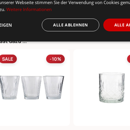
unserer Webseite stimmen Sie der Verwendung von Cookies gem
 zu.
Weitere Informationen
EIGEN
ALLE ABLEHNEN
ALLE A
sst dazu ...
SALE
-10%