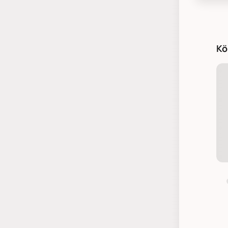
House D
Kö