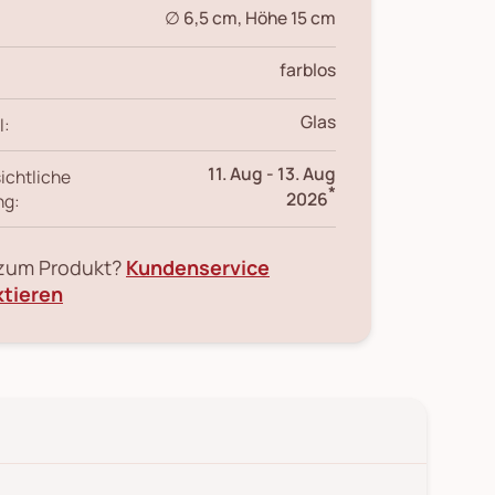
∅ 6,5 cm, Höhe 15 cm
farblos
Glas
l:
11. Aug
-
13. Aug
ichtliche
*
2026
ng:
 zum Produkt?
Kundenservice
ktieren