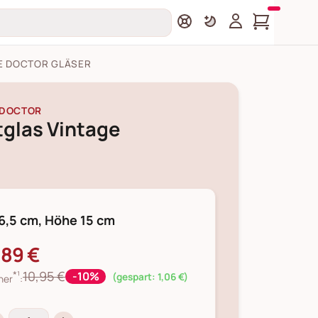
E DOCTOR GLÄSER
 DOCTOR
tglas Vintage
6,5 cm, Höhe 15 cm
,89 €
*¹
10,95 €
-10%
(gespart: 1,06 €)
her
: