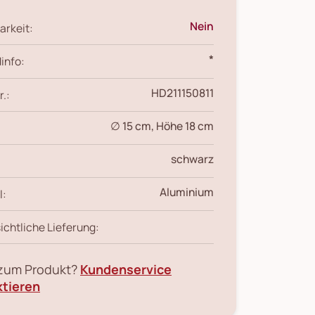
Nein
arkeit:
*
info:
HD211150811
r.:
∅ 15 cm, Höhe 18 cm
schwarz
Aluminium
l:
ichtliche Lieferung:
 zum Produkt?
Kundenservice
ktieren