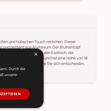
ollen und hübschen Touch verleihen. Dieser
 und besteht aus Aluminium. Der Blumentopf
 perfekte Dekoration für den Esstisch, die
×
t 15 cm im Durchmesser und hat eine Höhe von 18
en Pflanzen und egal, wie Sie sich entscheiden,
sern. Durch die
il im Haus sein.
äß unserer
KZEPTIEREN