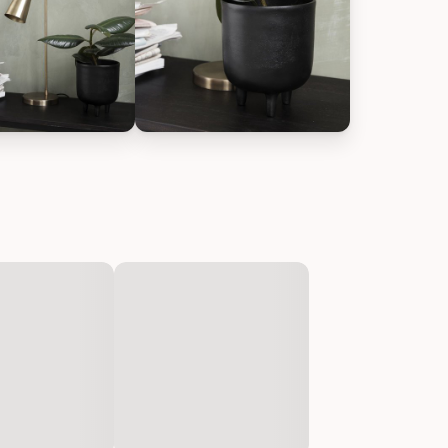
inium, Bild 2
tor Blumentopf Jang Aluminium, Bild 3
House Doctor Blumentopf Jang Alumin