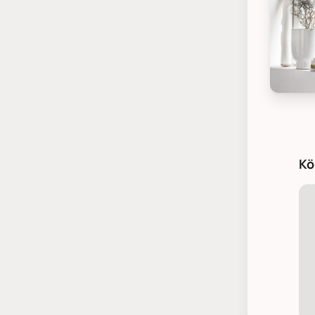
House D
Kö