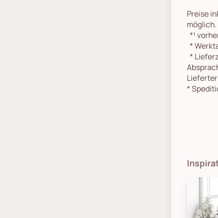
Preise in
möglich.
*¹
vorher
*
Werkta
*
Lieferz
Absprach
Lieferte
*
Spediti
Inspir