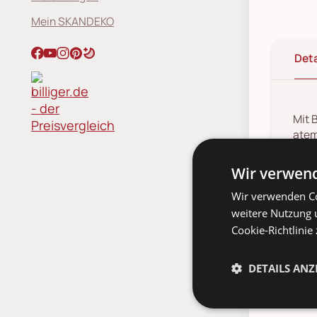
Mein SKANDEKO
Deta
Mit 
atem
steh
Komm
Wir verwend
cm. 
Wir verwenden Co
es z
weitere Nutzung 
Cookie-Richtlinie
DETAILS ANZ