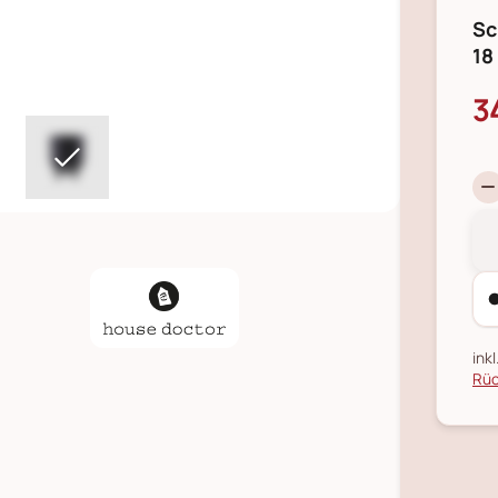
Sc
18
3
ink
Rüc