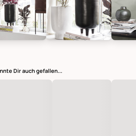
octor Blumentopf Jang Aluminium, Bild 1
House Doctor Blumentopf Jang Alum
House Doc
nnte Dir auch gefallen...