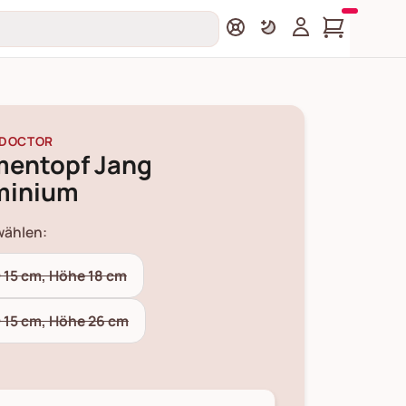
 DOCTOR
mentopf Jang
minium
wählen:
 15 cm, Höhe 18 cm
 15 cm, Höhe 26 cm