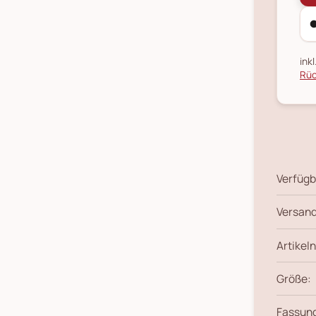
ink
Rüc
Verfügb
Versand
Artikeln
Größe:
Fassun