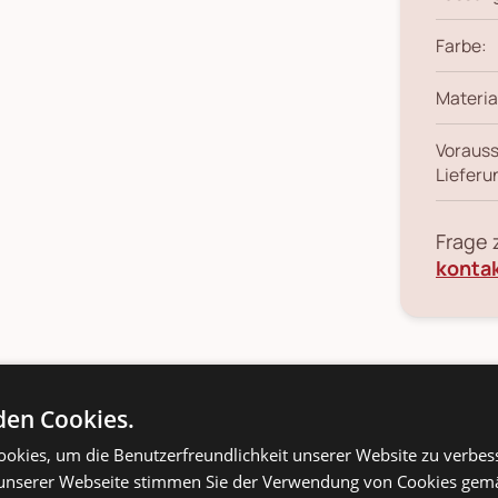
Farbe:
Materia
Vorauss
Lieferu
Frage
konta
ils
Produkt-/Sicherheitshinweise
en Cookies.
okies, um die Benutzerfreundlichkeit unserer Website zu verbes
unserer Webseite stimmen Sie der Verwendung von Cookies gem