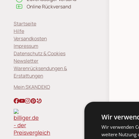
Online Rückversand
Startseite
Hilfe
Versandkosten
Impressum
Datenschutz & Cookies
Newsletter
Warenrücksendungen &
Erstattungen
Mein SKANDEKO
Deta
Wir verwend
Wir verwenden Co
weitere Nutzung 