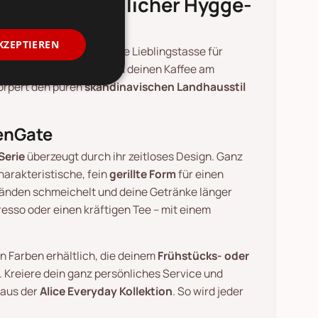
lice: Dein täglicher Hygge-
KZEPTIEREN
nd entdecken deine neue Lieblingstasse für
chaffen für dich, wenn du deinen Kaffee am
örpert den puren
skandinavischen Landhausstil
enGate
Serie
überzeugt durch ihr zeitloses Design. Ganz
harakteristische, fein
gerillte Form
für einen
 Händen schmeichelt und deine Getränke länger
resso oder einen kräftigen Tee – mit einem
n Farben erhältlich, die deinem
Frühstücks- oder
 Kreiere dein ganz persönliches Service und
aus der
Alice Everyday Kollektion
. So wird jeder