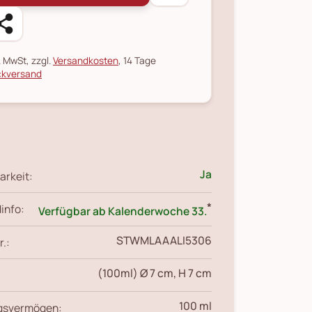
l. MwSt, zzgl.
Versandkosten
, 14 Tage
kversand
Ja
arkeit:
*
info:
Verfügbar ab Kalenderwoche 33.
STWMLAAALI5306
r.:
(100ml) Ø 7 cm, H 7 cm
100
ml
gsvermögen: