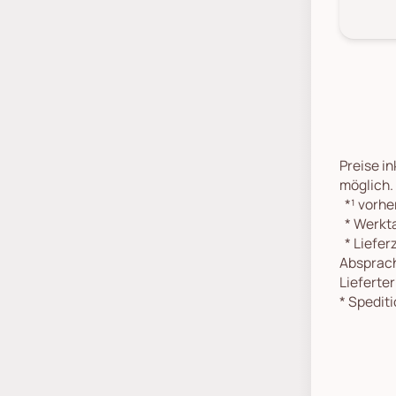
Preise in
möglich.
*¹
vorher
*
Werkta
*
Lieferz
Absprach
Lieferte
*
Spediti