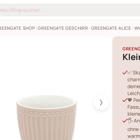
REENGATE SHOP
GREENGATE GESCHIRR
GREENGATE ALICE
WH
te Kleine Latte Tasse Alice Bilder
GREEN
Klei
✅ Ska
charm
deine
Leich
💖 Pe
Fassu
klein
🖐️ A
ohne 
warme