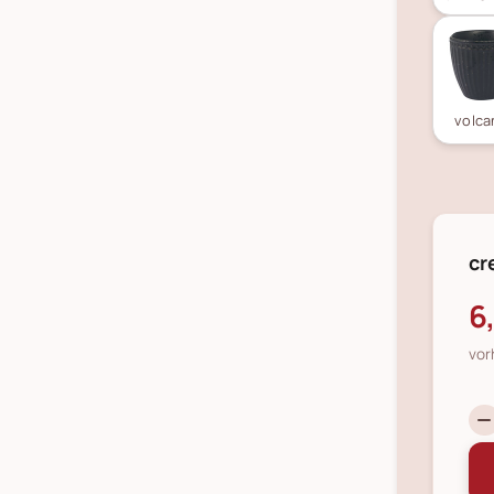
volca
cr
6
vor