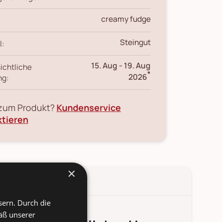
creamy fudge
Steingut
l:
15. Aug
-
19. Aug
ichtliche
*
2026
ng:
 zum Produkt?
Kundenservice
ktieren
×
sern. Durch die
äß unserer