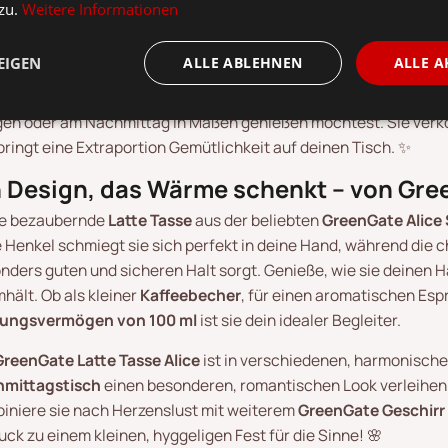
ine kleine GreenGate Latte Tasse A
 zu.
Weitere Informationen
ment 💖
EIGEN
ALLE ABLEHNEN
ALLE A
hen wir ein in die zauberhafte Welt von
GreenGate Dänemark
u
usste Genussmomente! Die
kleine Latte Tasse Alice
ist wie ges
en oder am Nachmittag in Maßen genießen möchtest. Sie verk
bringt eine Extraportion Gemütlichkeit auf deinen Tisch. ✨
n Design, das Wärme schenkt – von Gre
e bezaubernde
Latte Tasse
aus der beliebten
GreenGate Alice 
 Henkel schmiegt sie sich perfekt in deine Hand, während die c
nders guten und sicheren Halt sorgt. Genieße, wie sie deinen
hält. Ob als kleiner
Kaffeebecher
, für einen aromatischen Esp
sungsvermögen von 100 ml
ist sie dein idealer Begleiter.
GreenGate Latte Tasse Alice
ist in verschiedenen, harmonische
mittagstisch
einen besonderen, romantischen Look verleihen.
iniere sie nach Herzenslust mit weiterem
GreenGate Geschirr
uck zu einem kleinen, hyggeligen Fest für die Sinne! 🌸