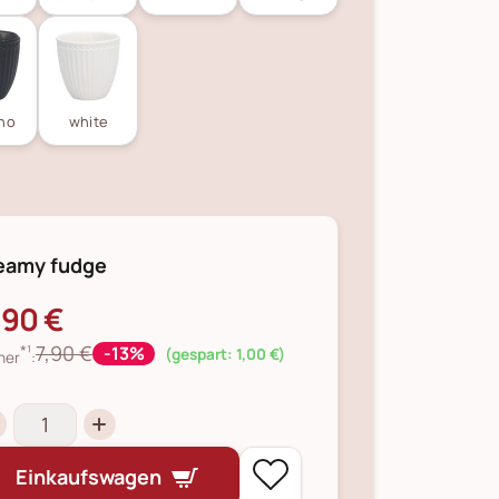
no
white
eamy fudge
,90 €
*¹
7,90 €
-13%
(gespart: 1,00 €)
her
:
Einkaufswagen