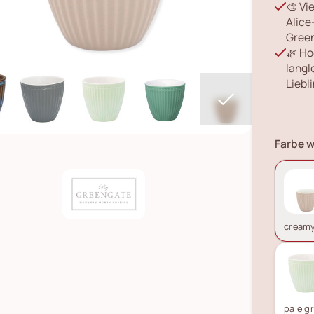
🎨 Vi
Alice
Green
🌿 Ho
langl
Liebl
Farbe w