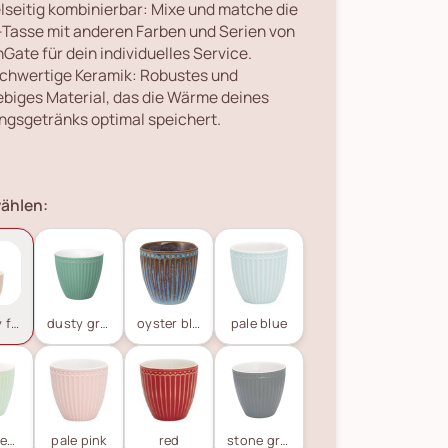
elseitig kombinierbar: Mixe und matche die
-Tasse mit anderen Farben und Serien von
Gate für dein individuelles Service.
chwertige Keramik: Robustes und
ebiges Material, das die Wärme deines
ingsgetränks optimal speichert.
ählen:
creamy fudge
dusty green
oyster blue
pale blue
pale green
pale pink
red
stone grey