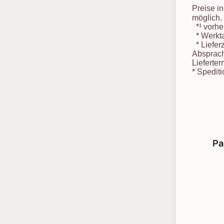
Preise i
möglich.
*¹
vorher
*
Werkta
*
Liefer
Absprach
Lieferter
*
Spediti
Pa