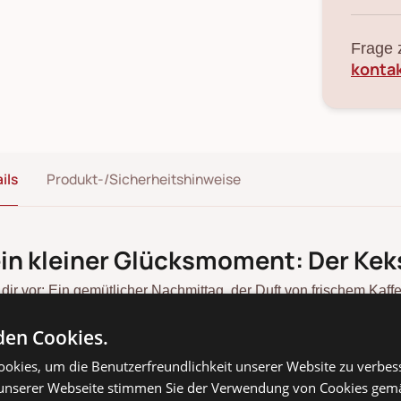
Frage 
konta
ils
Produkt-/Sicherheitshinweise
in kleiner Glücksmoment: Der Keks
l dir vor: Ein gemütlicher Nachmittag, der Duft von frischem Kaf
m Kaffee und Kuchen darf auch das Gebäck nicht fehlen. Rich
 GreenGate
"Alice"
en Cookies.
aus der beliebten Serie
an und erfreue dich
h verschönern werden. ✨
okies, um die Benutzerfreundlichkeit unserer Website zu verbes
unserer Webseite stimmen Sie der Verwendung von Cookies gem
gge pur mit GreenGate Alice