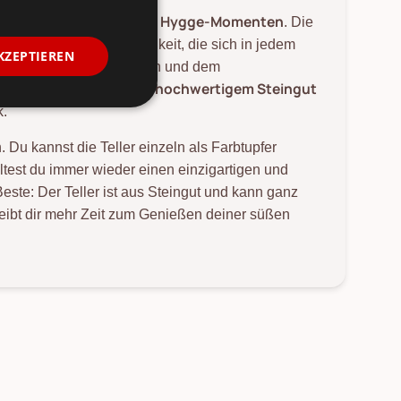
Hygge-Momenten
t eine Einladung zu echten
. Die
 und nordische Leichtigkeit, die sich in jedem
KZEPTIEREN
eitlosen, eleganten Design und dem
aus hochwertigem Steingut
Gemütlichkeit. Er ist
k.
. Du kannst die Teller einzeln als Farbtupfer
test du immer wieder einen einzigartigen und
te: Der Teller ist aus Steingut und kann ganz
eibt dir mehr Zeit zum Genießen deiner süßen