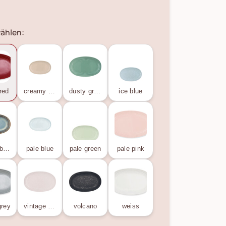
ählen:
 red
creamy fudge
dusty green
ice blue
oyster blue
pale blue
pale green
pale pink
grey
vintage rose
volcano
weiss