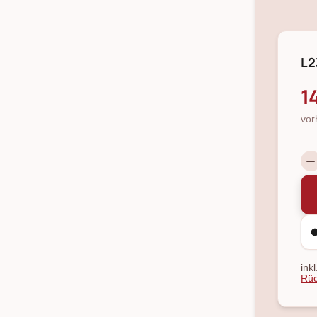
L2
1
vor
ink
Rüc