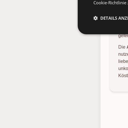
Cookie-Richtlinie
Dies
däni
DETAILS ANZ
Stüc
char
gefe
Die
nutz
lieb
unko
Köst