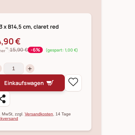
3 x B14,5 cm, claret red
4,90 €
-6%
15,90 €
*¹
(gespart: 1,00 €)
her
:
Einkaufswagen
l. MwSt, zzgl.
Versandkosten
, 14 Tage
kversand