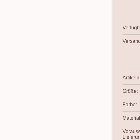
Verfügba
Versand
Artikelnr
Größe:
Farbe:
Material
Vorauss
Lieferu