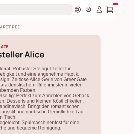
ARET RED
GATE
teller Alice
erial: Robuster Steingut-Teller für
ebigkeit und eine angenehme Haptik.
sign: Zeitlose Alice-Serie von GreenGate
harakteristischem Rillenmuster in vielen
ubernden Farben.
elseitig: Perfekt zum Anrichten von Gebäck,
n, Desserts und kleinen Köstlichkeiten.
andinavisch: Bringt den romantischen
ausstil und nordische Gemütlichkeit auf
n Tisch.
legeleicht: Spülmaschinenfest für eine
che und bequeme Reinigung.