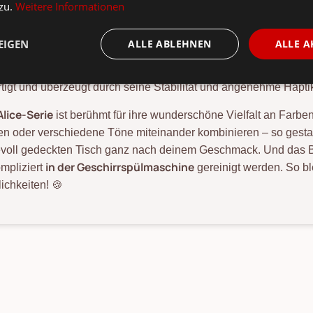
 zu.
Weitere Informationen
er bezaubernde Keksteller ist weit mehr als nur Geschirr. Er is
sche Marke GreenGate steht für einen romantischen Landhausstil
EIGEN
ALLE ABLEHNEN
ALLE A
"Alice Everyday"-Kollektion
k der
widerspiegelt. Mit seinem z
akteristischen Reliefrand verbindet der Teller Eleganz mit purer 
rtigt und überzeugt durch seine Stabilität und angenehme Hapti
Alice-Serie
ist berühmt für ihre wunderschöne Vielfalt an Farben
en oder verschiedene Töne miteinander kombinieren – so gestal
evoll gedeckten Tisch ganz nach deinem Geschmack. Und das Bes
in der Geschirrspülmaschine
mpliziert
gereinigt werden. So bl
lichkeiten! 🍪