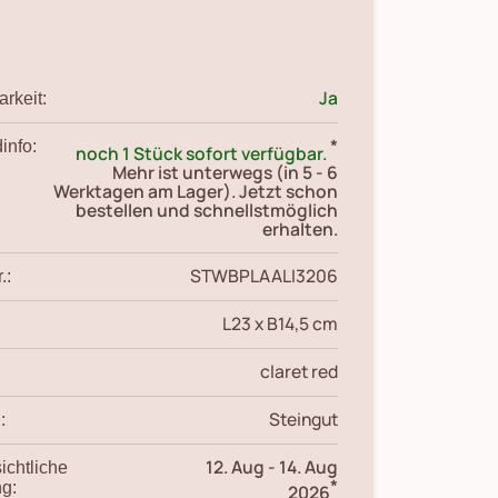
Ja
rkeit:
*
info:
noch 1 Stück sofort verfügbar.
Mehr ist unterwegs (in 5 - 6
Werktagen am Lager). Jetzt schon
bestellen und schnellstmöglich
erhalten.
STWBPLAALI3206
.:
L23 x B14,5 cm
claret red
Steingut
:
12. Aug
-
14. Aug
ichtliche
*
ng:
2026