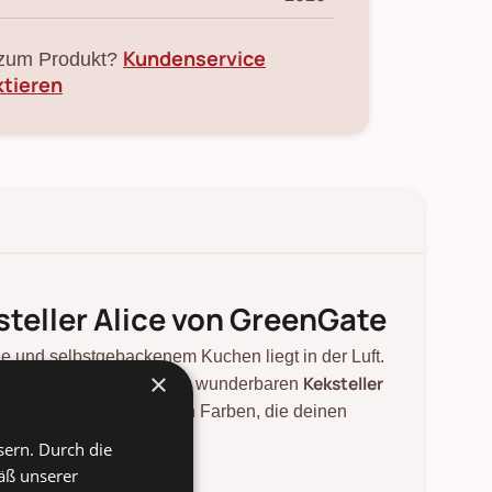
Kundenservice
zum Produkt?
ktieren
teller Alice von GreenGate
fee und selbstgebackenem Kuchen liegt in der Luft.
×
Keksteller
te dieses einfach auf dem wunderbaren
 an den unterschiedlichen Farben, die deinen
sern. Durch die
äß unserer