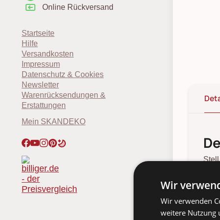
Online Rückversand
Startseite
Hilfe
Versandkosten
Impressum
Datenschutz & Cookies
Newsletter
Warenrücksendungen &
Deta
Erstattungen
Mein SKANDEKO
De
Stel
☕ Zu
von
Wir verwend
Tisc
Wir verwenden Co
weitere Nutzung 
Hy