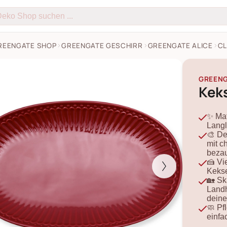
REENGATE SHOP
GREENGATE GESCHIRR
GREENGATE ALICE
CL
er Alice Bilder
GREEN
Keks
✨ Mat
Langl
🎨 De
mit c
beza
🍰 Vi
Kekse
🏡 Sk
Landh
deine
🧼 Pf
einfa