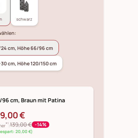
un
schwarz
wählen:
/24 cm, Höhe 66/96 cm
-30 cm, Höhe 120/150 cm
/96 cm, Braun mit Patina
19,00 €
*¹
139,00 €
-14%
her
:
espart: 20,00 €)