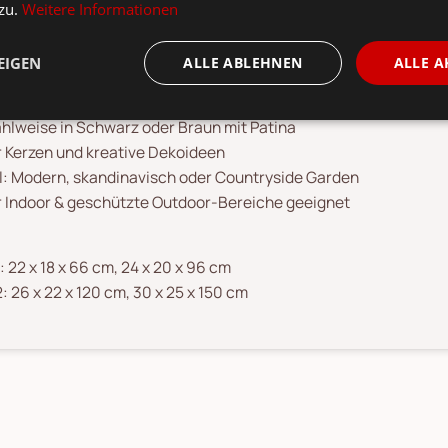
 zu.
Weitere Informationen
ukt-Highlights:
teiliges Set in verschiedenen Größen
EIGEN
ALLE ABLEHNEN
ALLE A
ndgefertigt & exklusiv bei BOLTZE
s pulverbeschichtetem Metall, matt
hlweise in Schwarz oder Braun mit Patina
r Kerzen und kreative Dekoideen
il: Modern, skandinavisch oder Countryside Garden
r Indoor & geschützte Outdoor-Bereiche geeignet
: 22 x 18 x 66 cm, 24 x 20 x 96 cm
2: 26 x 22 x 120 cm, 30 x 25 x 150 cm