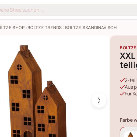
OLTZE SHOP
BOLTZE TRENDS
BOLTZE SKANDINAVISCH
rne Alba, 2-teilig Bilder
BOLTZE
XXL 
teil
2-tei
Aus p
Für K
Farbe w