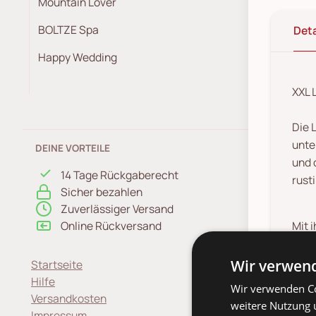
Mountain Lover
BOLTZE Spa
Deta
Happy Wedding
XXL 
Die 
unte
DEINE VORTEILE
und 
14 Tage Rückgaberecht
rust
Sicher bezahlen
Zuverlässiger Versand
Mit 
Online Rückversand
Henk
Wir verwend
Startseite
Hilfe
Ob i
Wir verwenden Co
Versandkosten
weitere Nutzung 
Lich
Impressum