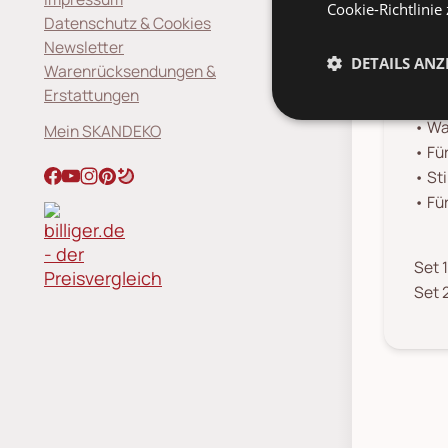
Cookie-Richtlinie
Datenschutz & Cookies
Prod
Newsletter
• 2-
DETAILS ANZ
Warenrücksendungen &
• Ha
Erstattungen
• Au
• Wa
Mein SKANDEKO
• Fü
• St
• Fü
Set 1
Set 