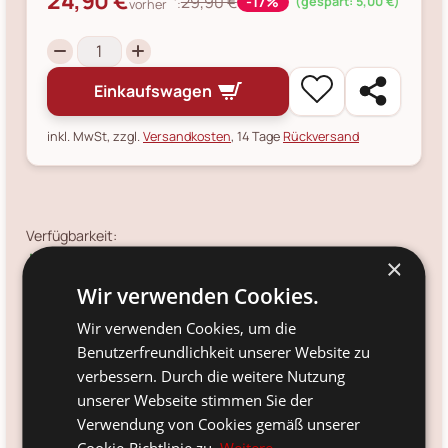
24,90 €
29,90 €
-17%
(gespart: 5,00 €)
vorher
:
Einkaufswagen
inkl. MwSt, zzgl.
Versandkosten
, 14 Tage
Rückversand
Verfügbarkeit:
Ja
×
Wir verwenden Cookies.
Versandinfo:
*
noch 2 Stück sofort verfügbar.
Mehr ist unterwegs (in 6 -
Wir verwenden Cookies, um die
7 Werktagen am Lager). Jetzt schon bestellen und
Benutzerfreundlichkeit unserer Website zu
schnellstmöglich erhalten.
verbessern. Durch die weitere Nutzung
Artikelnr.:
unserer Webseite stimmen Sie der
B3245300
Verwendung von Cookies gemäß unserer
Größe:
Cookie-Richtlinie zu.
Weitere