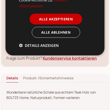
9 cm, Ø 30 cm
Informationen
Farbe:
natur
ALLE AKZEPTIEREN
Material:
ALLE ABLEHNEN
Teakholz
Voraussichtliche Lieferung:
DETAILS ANZEIGEN
*
12. Aug
-
14. Aug 2026
Frage zum Produkt?
Kundenservice kontaktieren
Details
Produkt-/Sicherheitshinweise
Wunderbare natürliche Schale aus echtem Teak Holz von
BOLTZE Home. Naturprodukt, Formen variieren.