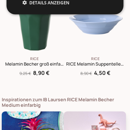
-4%
-49%
DETAILS ANZEIGEN
RICE
RICE
Melamin Becher groß einfarbig
RICE Melamin Suppenteller einfarbig
8,90 €
4,50 €
9,25 €
8,90 €
Inspirationen zum IB Laursen RICE Melamin Becher
Medium einfarbig