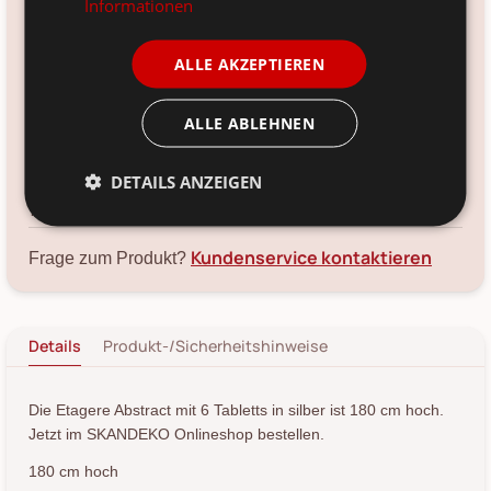
Informationen
Größe:
180 cm, Ø 69 cm
ALLE AKZEPTIEREN
Farbe:
silber
ALLE ABLEHNEN
Material:
Metall
DETAILS ANZEIGEN
Voraussichtliche Lieferung:
*
12. Aug
-
14. Aug 2026
Kundenservice kontaktieren
Frage zum Produkt?
Details
Produkt-/Sicherheitshinweise
Die Etagere Abstract mit 6 Tabletts in silber ist 180 cm hoch.
Jetzt im SKANDEKO Onlineshop bestellen.
180 cm hoch